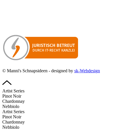
Manni’s Schnapsideen bietet Ihnen genussvolle Spirituosen zu
hervorragenden Konditionen.
Wenn Sie irgendetwas vermissen
sollten, dann schreiben
Sie uns gerne.
Wir melden uns dann bei Ihnen.
© Manni's Schnapsideen - designed by
sk-Webdesign
Artist Series
Pinot Noir
Chardonnay
Nebbiolo
Artist Series
Pinot Noir
Chardonnay
Nebbiolo