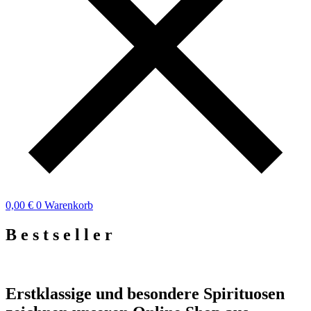
0,00
€
0
Warenkorb
B
e
s
t
s
e
l
l
e
r
Erstklassige und besondere Spirituosen