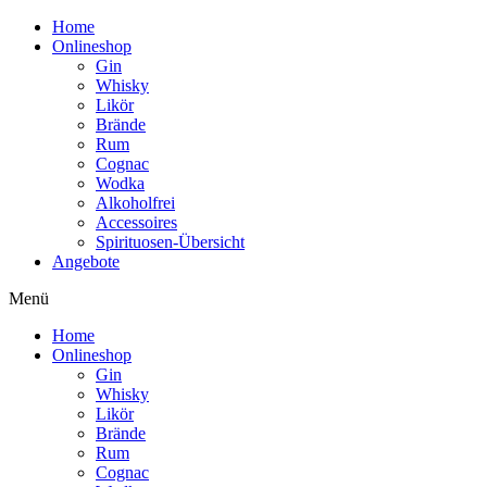
Home
Onlineshop
Gin
Whisky
Likör
Brände
Rum
Cognac
Wodka
Alkoholfrei
Accessoires
Spirituosen-Übersicht
Angebote
Menü
Home
Onlineshop
Gin
Whisky
Likör
Brände
Rum
Cognac