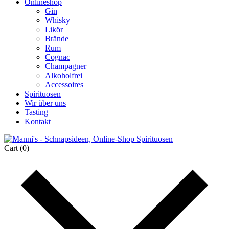
Onlineshop
Gin
Whisky
Likör
Brände
Rum
Cognac
Champagner
Alkoholfrei
Accessoires
Spirituosen
Wir über uns
Tasting
Kontakt
Cart
(0)