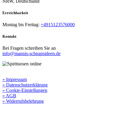
NRW, Deutschland
Erreichbarkeit​
Montag bis Freitag:
+4915123576000
Kontakt
Bei Fragen schreiben Sie an
info@mannis-schnapsideen.de
Rechtliche Informationen:
» Impressum
» Datenschutzerklärung
» Cookie-Einstellungen
» AGB
» Widerrufsbelehrung
Besuchen Sie unseren
Online-Shop für Spirituosen
!
Manni’s Schnapsideen bietet Ihnen genussvolle Spirituosen zu
hervorragenden Konditionen.
Wenn Sie irgendetwas vermissen
sollten, dann schreiben
Sie uns gerne.