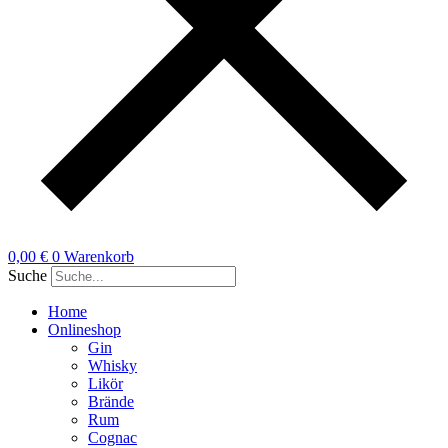
0,00
€
0
Warenkorb
Suche
Home
Onlineshop
Gin
Whisky
Likör
Brände
Rum
Cognac