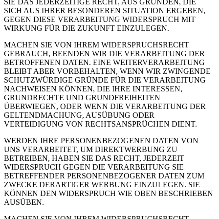
SIE DAS JEDERZEITIGE RECHT, AUS GRÜNDEN, DIE
SICH AUS IHRER BESONDEREN SITUATION ERGEBEN,
GEGEN DIESE VERARBEITUNG WIDERSPRUCH MIT
WIRKUNG FÜR DIE ZUKUNFT EINZULEGEN.
MACHEN SIE VON IHREM WIDERSPRUCHSRECHT
GEBRAUCH, BEENDEN WIR DIE VERARBEITUNG DER
BETROFFENEN DATEN. EINE WEITERVERARBEITUNG
BLEIBT ABER VORBEHALTEN, WENN WIR ZWINGENDE
SCHUTZWÜRDIGE GRÜNDE FÜR DIE VERARBEITUNG
NACHWEISEN KÖNNEN, DIE IHRE INTERESSEN,
GRUNDRECHTE UND GRUNDFREIHEITEN
ÜBERWIEGEN, ODER WENN DIE VERARBEITUNG DER
GELTENDMACHUNG, AUSÜBUNG ODER
VERTEIDIGUNG VON RECHTSANSPRÜCHEN DIENT.
WERDEN IHRE PERSONENBEZOGENEN DATEN VON
UNS VERARBEITET, UM DIREKTWERBUNG ZU
BETREIBEN, HABEN SIE DAS RECHT, JEDERZEIT
WIDERSPRUCH GEGEN DIE VERARBEITUNG SIE
BETREFFENDER PERSONENBEZOGENER DATEN ZUM
ZWECKE DERARTIGER WERBUNG EINZULEGEN. SIE
KÖNNEN DEN WIDERSPRUCH WIE OBEN BESCHRIEBEN
AUSÜBEN.
MACHEN SIE VON IHREM WIDERSPRUCHSRECHT