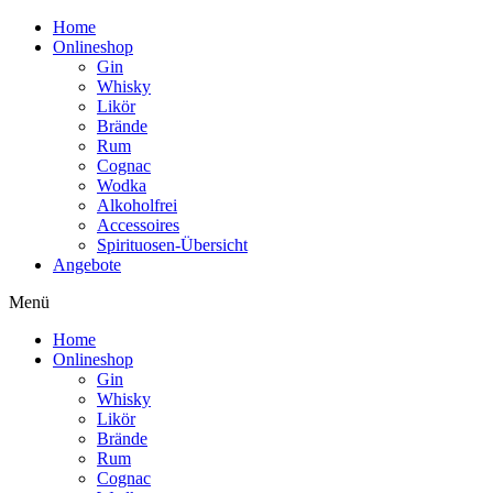
Home
Onlineshop
Gin
Whisky
Likör
Brände
Rum
Cognac
Wodka
Alkoholfrei
Accessoires
Spirituosen-Übersicht
Angebote
Menü
Home
Onlineshop
Gin
Whisky
Likör
Brände
Rum
Cognac