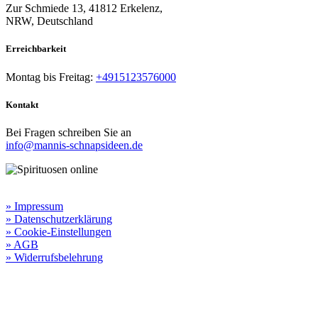
Zur Schmiede 13, 41812 Erkelenz,
NRW, Deutschland
Erreichbarkeit​
Montag bis Freitag:
+4915123576000
Kontakt
Bei Fragen schreiben Sie an
info@mannis-schnapsideen.de
Rechtliche Informationen:
» Impressum
» Datenschutzerklärung
» Cookie-Einstellungen
» AGB
» Widerrufsbelehrung
Besuchen Sie unseren
Online-Shop für Spirituosen
!
Manni’s Schnapsideen bietet Ihnen genussvolle Spirituosen zu
hervorragenden Konditionen.
Wenn Sie irgendetwas vermissen