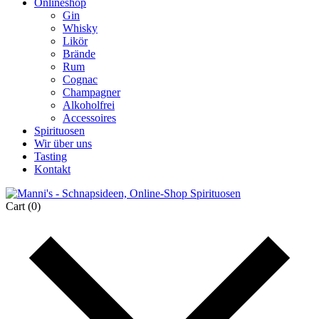
Onlineshop
Gin
Whisky
Likör
Brände
Rum
Cognac
Champagner
Alkoholfrei
Accessoires
Spirituosen
Wir über uns
Tasting
Kontakt
Cart
(0)