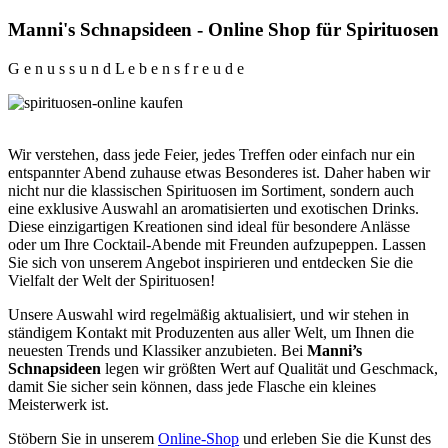
Manni's Schnapsideen - Online Shop für Spirituosen
G
e
n
u
s
s
u
n
d
L
e
b
e
n
s
f
r
e
u
d
e
Wir verstehen, dass jede Feier, jedes Treffen oder einfach nur ein
entspannter Abend zuhause etwas Besonderes ist. Daher haben wir
nicht nur die klassischen Spirituosen im Sortiment, sondern auch
eine exklusive Auswahl an aromatisierten und exotischen Drinks.
Diese einzigartigen Kreationen sind ideal für besondere Anlässe
oder um Ihre Cocktail-Abende mit Freunden aufzupeppen. Lassen
Sie sich von unserem Angebot inspirieren und entdecken Sie die
Vielfalt der Welt der Spirituosen!
Unsere Auswahl wird regelmäßig aktualisiert, und wir stehen in
ständigem Kontakt mit Produzenten aus aller Welt, um Ihnen die
neuesten Trends und Klassiker anzubieten. Bei
Manni’s
Schnapsideen
legen wir größten Wert auf Qualität und Geschmack,
damit Sie sicher sein können, dass jede Flasche ein kleines
Meisterwerk ist.
Stöbern Sie in unserem
Online-Shop
und erleben Sie die Kunst des