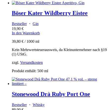
Böser Kater Wildberry Eistee
Bestseller
・
Gin
19,90
€
In den Warenkorb
39,80
€
/
1000
ml
Kein Mehrwertsteuerausweis, da Kleinunternehmer nach §19
(1) UStG.
zzgl.
Versandkosten
Produkt enthält: 500
ml
Stonewood Drà Ruby Port One
Bestseller
・
Whisky
89,00
€