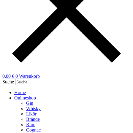
0,00
€
0
Warenkorb
Suche
Home
Onlineshop
Gin
Whisky
Likör
Brände
Rum
Cognac