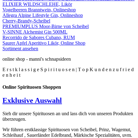
ELIXIER WILDSCHLEHE, Likör
Vogelbeeren Branntwein, Onlineshop
Allegra Alpine Lifestyle Gin, Onlineshop
Cherry-Brandy-Scheibel
PREMIUMPLUS Moor-Birne von Scheibel
V-SINNE Alchemist Gin 500ML
Recorrido de Sabores Cubano, RUM
Saurer Apfel Aperitivo Likör, Online Shop
Sortiment ansehen
online shop - manni's schnapsideen
E
r
s
t
k
l
a
s
s
i
g
e
S
p
i
r
i
t
u
o
s
e
n
|
T
o
p
K
u
n
d
e
n
z
u
f
r
i
e
d
e
n
h
e
i
t
Online Spirituosen Shoppen
Exklusive Auswahl
Sieh dir unsere Spirituosen an und lass dich von unseren Produkten
überzeugen.
Wir führen erstklassige Spirituosen von Scheibel, Prinz, Wagemut,
Schleihauf , Sauerländer Edelbrand, Märkische Spezialitäten, uvm.