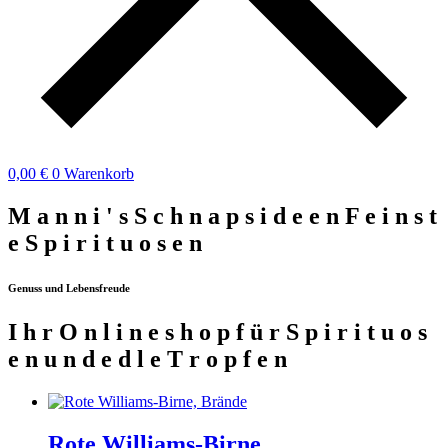
0,00
€
0
Warenkorb
M
a
n
n
i
'
s
S
c
h
n
a
p
s
i
d
e
e
n
F
e
i
n
s
t
e
S
p
i
r
i
t
u
o
s
e
n
Genuss und Lebensfreude
I
h
r
O
n
l
i
n
e
s
h
o
p
f
ü
r
S
p
i
r
i
t
u
o
s
e
n
u
n
d
e
d
l
e
T
r
o
p
f
e
n
Rote Williams-Birne