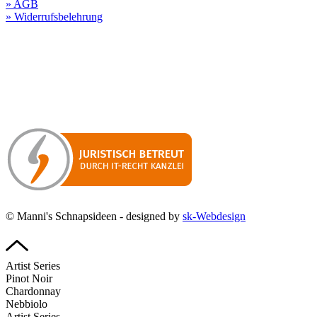
» AGB
» Widerrufsbelehrung
Besuchen Sie unseren
Online-Shop für Spirituosen
!
Manni’s Schnapsideen bietet Ihnen genussvolle Spirituosen zu
hervorragenden Konditionen.
Wenn Sie irgendetwas vermissen
sollten, dann schreiben
Sie uns gerne.
Wir melden uns dann bei Ihnen.
© Manni's Schnapsideen - designed by
sk-Webdesign
Artist Series
Pinot Noir
Chardonnay
Nebbiolo
Artist Series