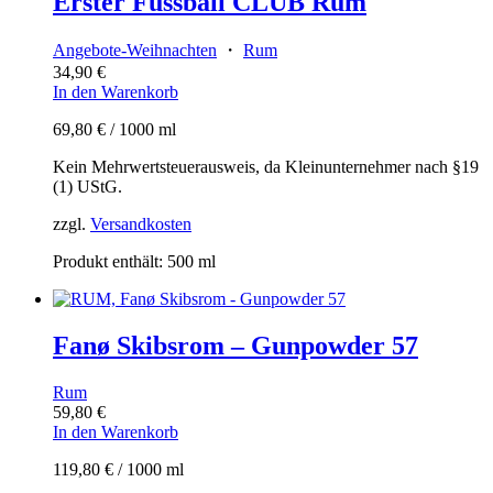
Erster Fussball CLUB Rum
Angebote-Weihnachten
・
Rum
34,90
€
In den Warenkorb
69,80
€
/
1000
ml
Kein Mehrwertsteuerausweis, da Kleinunternehmer nach §19
(1) UStG.
zzgl.
Versandkosten
Produkt enthält: 500
ml
Fanø Skibsrom – Gunpowder 57
Rum
59,80
€
In den Warenkorb
119,80
€
/
1000
ml