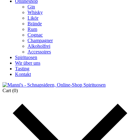
Onlineshop
Gin
Whisky
Likör
Brände
Rum
Cognac
Champagner
Alkoholfrei
Accessoires
Spirituosen
Wir über uns
Tasting
Kontakt
Cart
(0)