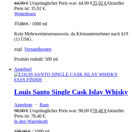
44,90
€
Ursprünglicher Preis war: 44,90 €
35,92
€
Aktueller
Preis ist: 35,92 €.
Weiterlesen
77,00
€
/
1000
ml
Kein Mehrwertsteuerausweis, da Kleinunternehmer nach §19
(1) UStG.
zzgl.
Versandkosten
Produkt enthält: 500
ml
Angebot!
Louis Santo Single Cask Islay Whisky
Angebote
・
Rum
98,00
€
Ursprünglicher Preis war: 98,00 €
78,40
€
Aktueller
Preis ist: 78,40 €.
In den Warenkorb
198,00
€
/
1000
ml