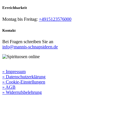
Erreichbarkeit​
Montag bis Freitag:
+4915123576000
Kontakt
Bei Fragen schreiben Sie an
info@mannis-schnapsideen.de
Rechtliche Informationen:
» Impressum
» Datenschutzerklärung
» Cookie-Einstellungen
» AGB
» Widerrufsbelehrung
Besuchen Sie unseren
Online-Shop für Spirituosen
!
Manni’s Schnapsideen bietet Ihnen genussvolle Spirituosen zu
hervorragenden Konditionen.
Wenn Sie irgendetwas vermissen
sollten, dann schreiben
Sie uns gerne.
Wir melden uns dann bei Ihnen.