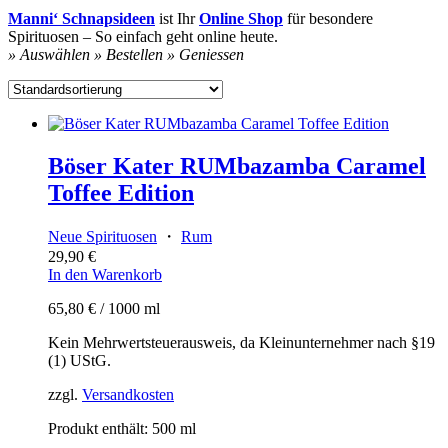
Manni‘ Schnapsideen
ist Ihr
Online Shop
für besondere
Spirituosen – So einfach geht online heute.
» Auswählen » Bestellen » Geniessen
Böser Kater RUMbazamba Caramel
Toffee Edition
Neue Spirituosen
・
Rum
29,90
€
In den Warenkorb
65,80
€
/
1000
ml
Kein Mehrwertsteuerausweis, da Kleinunternehmer nach §19
(1) UStG.
zzgl.
Versandkosten
Produkt enthält: 500
ml