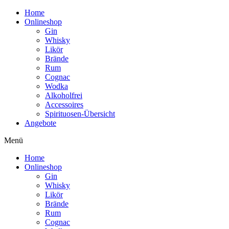
Home
Onlineshop
Gin
Whisky
Likör
Brände
Rum
Cognac
Wodka
Alkoholfrei
Accessoires
Spirituosen-Übersicht
Angebote
Menü
Home
Onlineshop
Gin
Whisky
Likör
Brände
Rum
Cognac