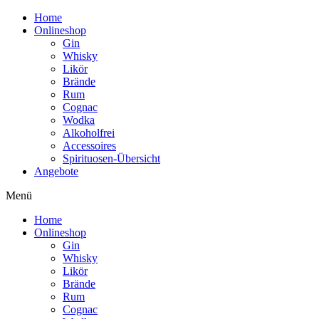
Home
Onlineshop
Gin
Whisky
Likör
Brände
Rum
Cognac
Wodka
Alkoholfrei
Accessoires
Spirituosen-Übersicht
Angebote
Menü
Home
Onlineshop
Gin
Whisky
Likör
Brände
Rum
Cognac