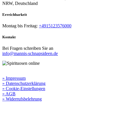
NRW, Deutschland
Erreichbarkeit​
Montag bis Freitag:
+4915123576000
Kontakt
Bei Fragen schreiben Sie an
info@mannis-schnapsideen.de
Rechtliche Informationen:
» Impressum
» Datenschutzerklärung
» Cookie-Einstellungen
» AGB
» Widerrufsbelehrung
Besuchen Sie unseren
Online-Shop für Spirituosen
!
Manni’s Schnapsideen bietet Ihnen genussvolle Spirituosen zu
hervorragenden Konditionen.
Wenn Sie irgendetwas vermissen
sollten, dann schreiben