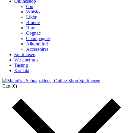
Onlineshop
Gin
Whisky
Likör
Brände
Rum
Cognac
Champagner
Alkoholfrei
Accessoires
Spirituosen
Wir über uns
Tasting
Kontakt
Cart
(0)