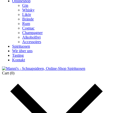
Onlineshop
Gin
Whisky
Likör
Brände
Rum
Cognac
Champagner
Alkoholfrei
Accessoires
Spirituosen
Wir über uns
Tasting
Kontakt
Cart
(0)