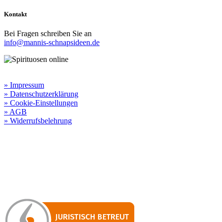
Kontakt
Bei Fragen schreiben Sie an
info@mannis-schnapsideen.de
Rechtliche Informationen:
» Impressum
» Datenschutzerklärung
» Cookie-Einstellungen
» AGB
» Widerrufsbelehrung
Besuchen Sie unseren
Online-Shop für Spirituosen
!
Manni’s Schnapsideen bietet Ihnen genussvolle Spirituosen zu
hervorragenden Konditionen.
Wenn Sie irgendetwas vermissen
sollten, dann schreiben
Sie uns gerne.
Wir melden uns dann bei Ihnen.