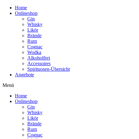
Home
Onlineshop
Gin
Whisky
Likör
Brände
Rum
Cognac
Wodka
Alkoholfrei
Accessoires
Spirituosen-Übersicht
Angebote
Menü
Home
Onlineshop
Gin
Whisky
Likör
Brände
Rum
Cognac