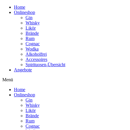
Home
Onlineshop
Gin
Whisky
Likör
Brände
Rum
Cognac
Wodka
Alkoholfrei
Accessoires
Spirituosen-Übersicht
Angebote
Menü
Home
Onlineshop
Gin
Whisky
Likör
Brände
Rum
Cognac