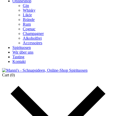
Onlineshop
Gin
Whisky
Likör
Brände
Rum
Cognac
Champagner
Alkoholfrei
Accessoires
Spirituosen
Wir über uns
Tasting
Kontakt
Cart
(0)