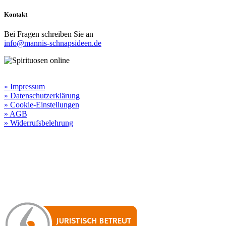
Kontakt
Bei Fragen schreiben Sie an
info@mannis-schnapsideen.de
Rechtliche Informationen:
» Impressum
» Datenschutzerklärung
» Cookie-Einstellungen
» AGB
» Widerrufsbelehrung
Besuchen Sie unseren
Online-Shop für Spirituosen
!
Manni’s Schnapsideen bietet Ihnen genussvolle Spirituosen zu
hervorragenden Konditionen.
Wenn Sie irgendetwas vermissen
sollten, dann schreiben
Sie uns gerne.
Wir melden uns dann bei Ihnen.