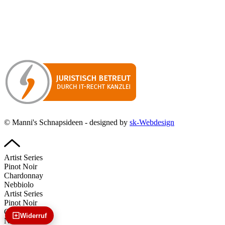
Manni’s Schnapsideen bietet Ihnen genussvolle Spirituosen zu
hervorragenden Konditionen.
Wenn Sie irgendetwas vermissen
sollten, dann schreiben
Sie uns gerne.
Wir melden uns dann bei Ihnen.
© Manni's Schnapsideen - designed by
sk-Webdesign
Artist Series
Pinot Noir
Chardonnay
Nebbiolo
Artist Series
Pinot Noir
Chardonnay
Widerruf
Nebbiolo