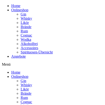
Home
Onlineshop
Gin
Whisky
Likör
Brände
Rum
Cognac
Wodka
Alkoholfrei
Accessoires
Spirituosen-Übersicht
Angebote
Menü
Home
Onlineshop
Gin
Whisky
Likör
Brände
Rum
Cognac