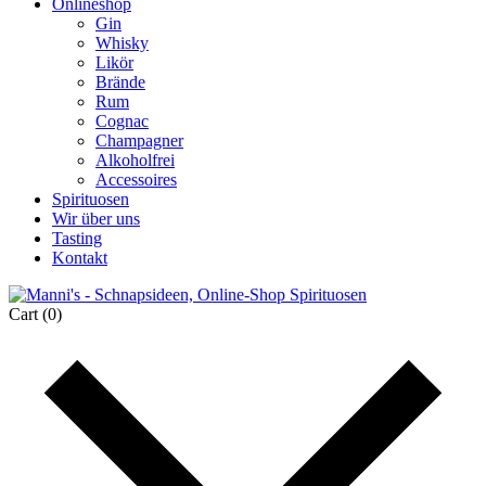
Onlineshop
Gin
Whisky
Likör
Brände
Rum
Cognac
Champagner
Alkoholfrei
Accessoires
Spirituosen
Wir über uns
Tasting
Kontakt
Cart
(0)