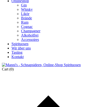
Onlineshop
Gin
Whisky
Likör
Brände
Rum
Cognac
Champagner
Alkoholfrei
Accessoires
Spirituosen
Wir über uns
Tasting
Kontakt
Cart
(0)