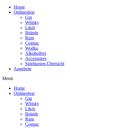
Home
Onlineshop
Gin
Whisky
Likör
Brände
Rum
Cognac
Wodka
Alkoholfrei
Accessoires
Spirituosen-Übersicht
Angebote
Menü
Home
Onlineshop
Gin
Whisky
Likör
Brände
Rum
Cognac