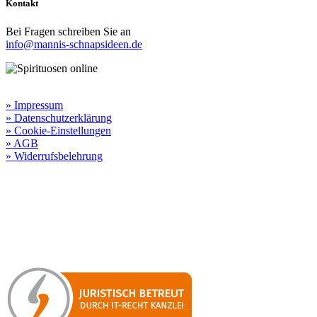
Kontakt
Bei Fragen schreiben Sie an
info@mannis-schnapsideen.de
Rechtliche Informationen:
» Impressum
» Datenschutzerklärung
» Cookie-Einstellungen
» AGB
» Widerrufsbelehrung
Besuchen Sie unseren
Online-Shop für Spirituosen
!
Manni’s Schnapsideen bietet Ihnen genussvolle Spirituosen zu
hervorragenden Konditionen.
Wenn Sie irgendetwas vermissen
sollten, dann schreiben
Sie uns gerne.
Wir melden uns dann bei Ihnen.