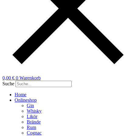
0,00
€
0
Warenkorb
Suche
Home
Onlineshop
Gin
Whisky
Likör
Brände
Rum
Cognac