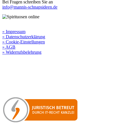
Bei Fragen schreiben Sie an
info@mannis-schnapsideen.de
Rechtliche Informationen:
» Impressum
» Datenschutzerklärung
» Cookie-Einstellungen
» AGB
» Widerrufsbelehrung
Besuchen Sie unseren
Online-Shop für Spirituosen
!
Manni’s Schnapsideen bietet Ihnen genussvolle Spirituosen zu
hervorragenden Konditionen.
Wenn Sie irgendetwas vermissen
sollten, dann schreiben
Sie uns gerne.
Wir melden uns dann bei Ihnen.