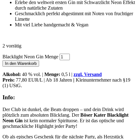
Erlebe den weltweit ersten Gin mit Schwarzlicht Neon Effekt
durch natürliche Zutaten
Geschmacklich perfekt abgestimmt mit Noten von fruchtiger
Limette
Mit viel Liebe handgemacht & Vegan
2 vorrätig
Blacklight Neon Gin Menge
In den Warenkorb
Alkohol
:
40 % vol. |
Menge:
0,5 l |
zzgl. Versand
Preis:
77,80 EUR/L | Ab 18 Jahren
|
Kleinunternehmer nach §19
(1) UStG.
Info:
Der Club ist dunkel, die Beats droppen – und dein Drink wird
plötzlich zum absoluten Blickfang. Der
Böser Kater Blacklight
Neon Gin
ist kein normaler Spirituose. Er ist das optische und
geschmackliche Highlight jeder Party!
Ob als episches Geschenk für die nächste Party, als Herzstück