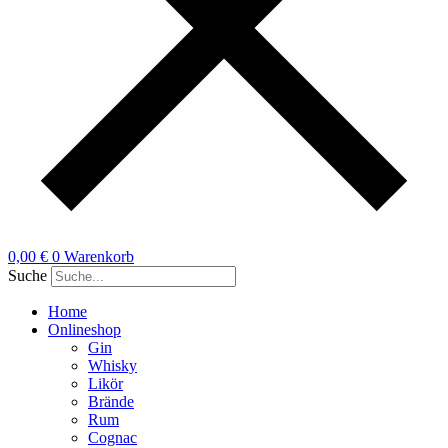
0,00
€
0
Warenkorb
Suche
Home
Onlineshop
Gin
Whisky
Likör
Brände
Rum
Cognac