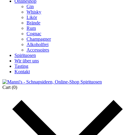
Onlineshop
Gin
Whisky
Likör
Brände
Rum
Cognac
Champagner
Alkoholfrei
Accessoires
Spirituosen
Wir über uns
Tasting
Kontakt
Cart
(0)