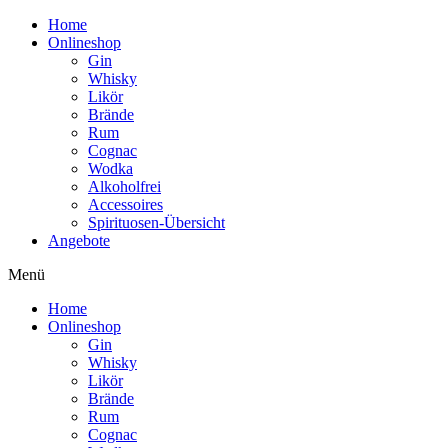
Home
Onlineshop
Gin
Whisky
Likör
Brände
Rum
Cognac
Wodka
Alkoholfrei
Accessoires
Spirituosen-Übersicht
Angebote
Menü
Home
Onlineshop
Gin
Whisky
Likör
Brände
Rum
Cognac