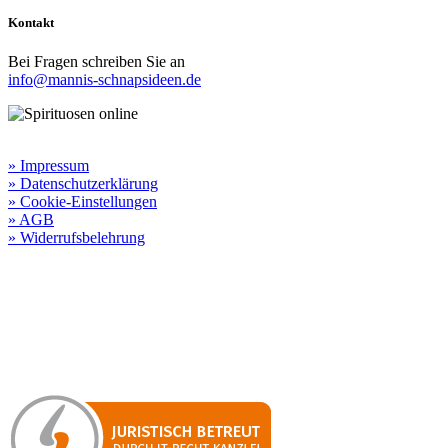
Kontakt
Bei Fragen schreiben Sie an
info@mannis-schnapsideen.de
Rechtliche Informationen:
» Impressum
» Datenschutzerklärung
» Cookie-Einstellungen
» AGB
» Widerrufsbelehrung
Besuchen Sie unseren
Online-Shop für Spirituosen
!
Manni’s Schnapsideen bietet Ihnen genussvolle Spirituosen zu
hervorragenden Konditionen.
Wenn Sie irgendetwas vermissen
sollten, dann schreiben
Sie uns gerne.
Wir melden uns dann bei Ihnen.