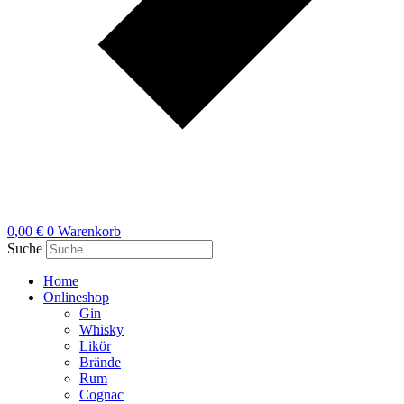
0,00
€
0
Warenkorb
Suche
Home
Onlineshop
Gin
Whisky
Likör
Brände
Rum
Cognac