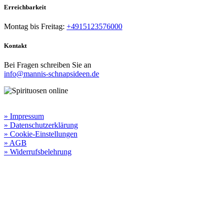
Erreichbarkeit​
Montag bis Freitag:
+4915123576000
Kontakt
Bei Fragen schreiben Sie an
info@mannis-schnapsideen.de
Rechtliche Informationen:
» Impressum
» Datenschutzerklärung
» Cookie-Einstellungen
» AGB
» Widerrufsbelehrung
Besuchen Sie unseren
Online-Shop für Spirituosen
!
Manni’s Schnapsideen bietet Ihnen genussvolle Spirituosen zu
hervorragenden Konditionen.
Wenn Sie irgendetwas vermissen
sollten, dann schreiben
Sie uns gerne.
Wir melden uns dann bei Ihnen.