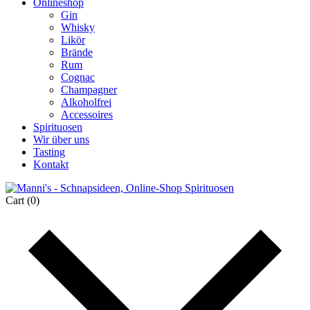
Onlineshop
Gin
Whisky
Likör
Brände
Rum
Cognac
Champagner
Alkoholfrei
Accessoires
Spirituosen
Wir über uns
Tasting
Kontakt
Cart
(0)