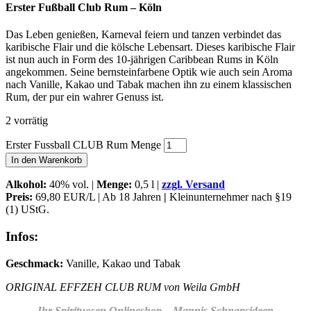
Erster Fußball Club Rum – Köln
Das Leben genießen, Karneval feiern und tanzen verbindet das
karibische Flair und die kölsche Lebensart. Dieses karibische Flair
ist nun auch in Form des 10-jährigen Caribbean Rums in Köln
angekommen. Seine bernsteinfarbene Optik wie auch sein Aroma
nach Vanille, Kakao und Tabak machen ihn zu einem klassischen
Rum, der pur ein wahrer Genuss ist.
2 vorrätig
Erster Fussball CLUB Rum Menge
In den Warenkorb
Alkohol
:
40% vol. |
Menge:
0,5 l |
zzgl. Versand
Preis:
69,80 EUR/L | Ab 18 Jahren
|
Kleinunternehmer nach §19
(1) UStG.
Infos:
Geschmack:
Vanille, Kakao und Tabak
ORIGINAL EFFZEH CLUB RUM
von Weila GmbH
Ihr Spirituosen Onlineshop – Mannis Schnapsideen