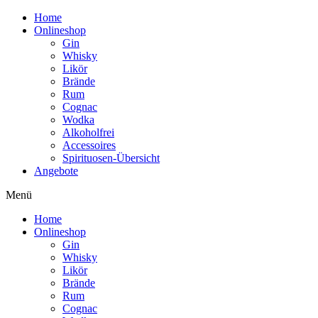
Home
Onlineshop
Gin
Whisky
Likör
Brände
Rum
Cognac
Wodka
Alkoholfrei
Accessoires
Spirituosen-Übersicht
Angebote
Menü
Home
Onlineshop
Gin
Whisky
Likör
Brände
Rum
Cognac