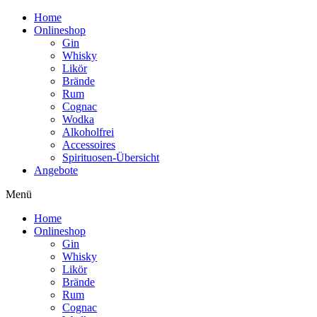
Home
Onlineshop
Gin
Whisky
Likör
Brände
Rum
Cognac
Wodka
Alkoholfrei
Accessoires
Spirituosen-Übersicht
Angebote
Menü
Home
Onlineshop
Gin
Whisky
Likör
Brände
Rum
Cognac