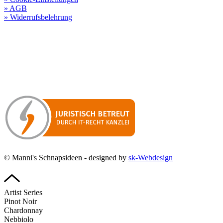
» AGB
» Widerrufsbelehrung
Besuchen Sie unseren
Online-Shop für Spirituosen
!
Manni’s Schnapsideen bietet Ihnen genussvolle Spirituosen zu
hervorragenden Konditionen.
Wenn Sie irgendetwas vermissen
sollten, dann schreiben
Sie uns gerne.
Wir melden uns dann bei Ihnen.
© Manni's Schnapsideen - designed by
sk-Webdesign
Artist Series
Pinot Noir
Chardonnay
Nebbiolo