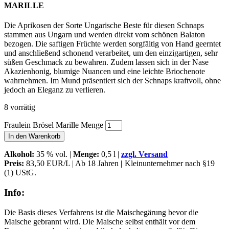
MARILLE
Die Aprikosen der Sorte Ungarische Beste für diesen Schnaps
stammen aus Ungarn und werden direkt vom schönen Balaton
bezogen. Die saftigen Früchte werden sorgfältig von Hand geerntet
und anschließend schonend verarbeitet, um den einzigartigen, sehr
süßen Geschmack zu bewahren. Zudem lassen sich in der Nase
Akazienhonig, blumige Nuancen und eine leichte Briochenote
wahrnehmen. Im Mund präsentiert sich der Schnaps kraftvoll, ohne
jedoch an Eleganz zu verlieren.
8 vorrätig
Fraulein Brösel Marille Menge
In den Warenkorb
Alkohol
:
35 % vol. |
Menge:
0,5 l |
zzgl. Versand
Preis:
83,50 EUR/L | Ab 18 Jahren
|
Kleinunternehmer nach §19
(1) UStG.
Info:
Die Basis dieses Verfahrens ist die Maischegärung bevor die
Maische gebrannt wird. Die Maische selbst enthält vor dem