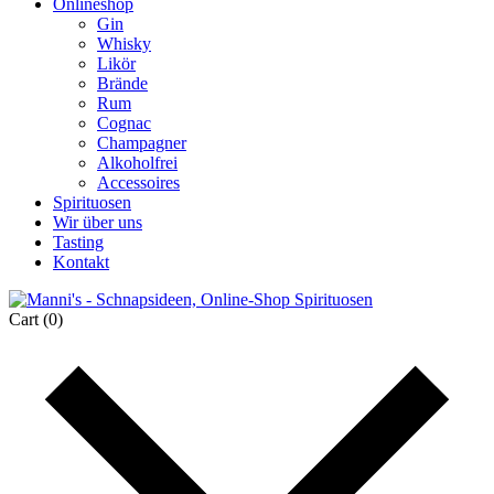
Onlineshop
Gin
Whisky
Likör
Brände
Rum
Cognac
Champagner
Alkoholfrei
Accessoires
Spirituosen
Wir über uns
Tasting
Kontakt
Cart
(0)