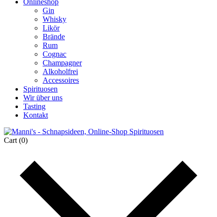
Onlineshop
Gin
Whisky
Likör
Brände
Rum
Cognac
Champagner
Alkoholfrei
Accessoires
Spirituosen
Wir über uns
Tasting
Kontakt
Cart
(0)