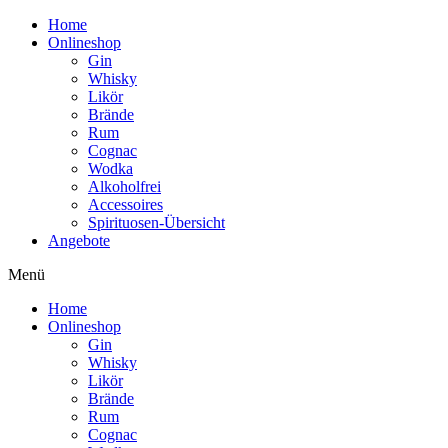
Home
Onlineshop
Gin
Whisky
Likör
Brände
Rum
Cognac
Wodka
Alkoholfrei
Accessoires
Spirituosen-Übersicht
Angebote
Menü
Home
Onlineshop
Gin
Whisky
Likör
Brände
Rum
Cognac