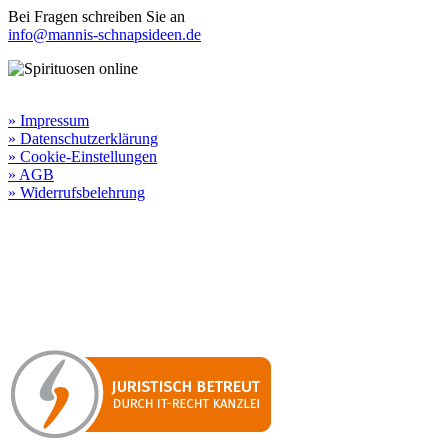
Bei Fragen schreiben Sie an
info@mannis-schnapsideen.de
Rechtliche Informationen:
» Impressum
» Datenschutzerklärung
» Cookie-Einstellungen
» AGB
» Widerrufsbelehrung
Besuchen Sie unseren
Online-Shop für Spirituosen
!
Manni’s Schnapsideen bietet Ihnen genussvolle Spirituosen zu
hervorragenden Konditionen.
Wenn Sie irgendetwas vermissen
sollten, dann schreiben
Sie uns gerne.
Wir melden uns dann bei Ihnen.