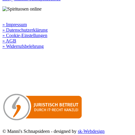
Rechtliche Informationen:
» Impressum
» Datenschutzerklärung
» Cookie-Einstellungen
» AGB
» Widerrufsbelehrung
Besuchen Sie unseren
Online-Shop für Spirituosen
!
Manni’s Schnapsideen bietet Ihnen genussvolle Spirituosen zu
hervorragenden Konditionen.
Wenn Sie irgendetwas vermissen
sollten, dann schreiben
Sie uns gerne.
Wir melden uns dann bei Ihnen.
© Manni's Schnapsideen - designed by
sk-Webdesign