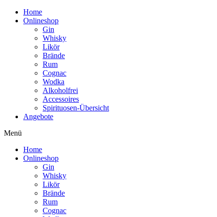
Home
Onlineshop
Gin
Whisky
Likör
Brände
Rum
Cognac
Wodka
Alkoholfrei
Accessoires
Spirituosen-Übersicht
Angebote
Menü
Home
Onlineshop
Gin
Whisky
Likör
Brände
Rum
Cognac