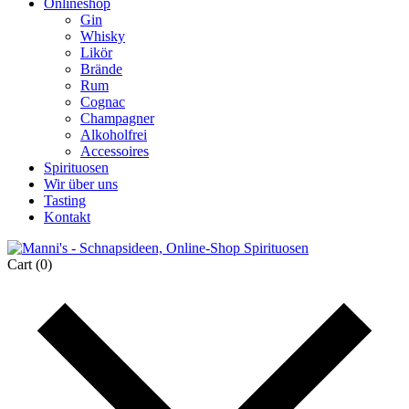
Onlineshop
Gin
Whisky
Likör
Brände
Rum
Cognac
Champagner
Alkoholfrei
Accessoires
Spirituosen
Wir über uns
Tasting
Kontakt
Cart
(0)