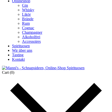
Onlineshop
Gin
Whisky
Likör
Brände
Rum
Cognac
Champagner
Alkoholfrei
Accessoires
Spirituosen
Wir über uns
Tasting
Kontakt
Cart
(0)