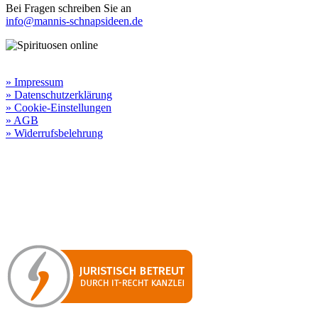
Bei Fragen schreiben Sie an
info@mannis-schnapsideen.de
Rechtliche Informationen:
» Impressum
» Datenschutzerklärung
» Cookie-Einstellungen
» AGB
» Widerrufsbelehrung
Besuchen Sie unseren
Online-Shop für Spirituosen
!
Manni’s Schnapsideen bietet Ihnen genussvolle Spirituosen zu
hervorragenden Konditionen.
Wenn Sie irgendetwas vermissen
sollten, dann schreiben
Sie uns gerne.
Wir melden uns dann bei Ihnen.