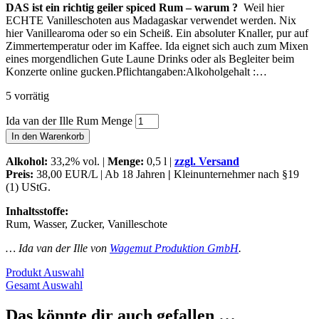
DAS ist ein richtig geiler spiced Rum – warum ?
Weil hier
ECHTE Vanilleschoten aus Madagaskar verwendet werden. Nix
hier Vanillearoma oder so ein Scheiß. Ein absoluter Knaller, pur auf
Zimmertemperatur oder im Kaffee. Ida eignet sich auch zum Mixen
eines morgendlichen Gute Laune Drinks oder als Begleiter beim
Konzerte online gucken.Pflichtangaben:Alkoholgehalt :…
5 vorrätig
Ida van der Ille Rum Menge
In den Warenkorb
Alkohol:
33,2% vol. |
Menge:
0,5 l |
zzgl. Versand
Preis:
38,00 EUR/L | Ab 18 Jahren
|
Kleinunternehmer nach §19
(1) UStG.
Inhaltsstoffe:
Rum, Wasser, Zucker, Vanilleschote
… Ida van der Ille von
Wagemut Produktion GmbH
.
Produkt Auswahl
Gesamt Auswahl
Das könnte dir auch gefallen …