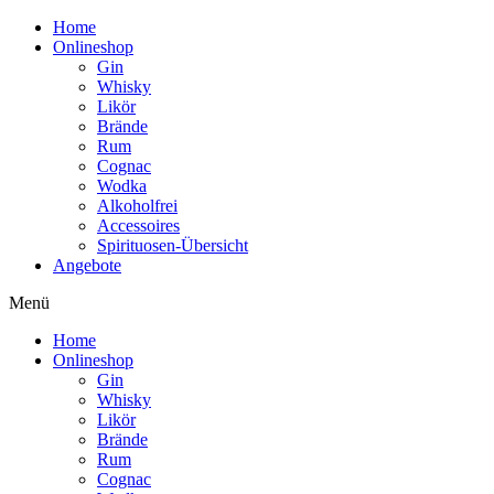
Home
Onlineshop
Gin
Whisky
Likör
Brände
Rum
Cognac
Wodka
Alkoholfrei
Accessoires
Spirituosen-Übersicht
Angebote
Menü
Home
Onlineshop
Gin
Whisky
Likör
Brände
Rum
Cognac