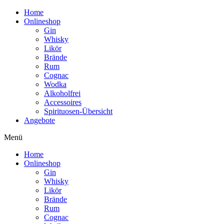
Home
Onlineshop
Gin
Whisky
Likör
Brände
Rum
Cognac
Wodka
Alkoholfrei
Accessoires
Spirituosen-Übersicht
Angebote
Menü
Home
Onlineshop
Gin
Whisky
Likör
Brände
Rum
Cognac