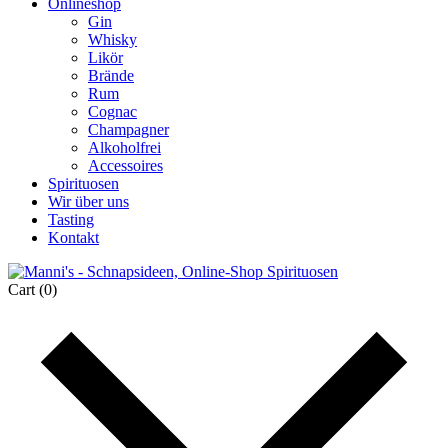
Onlineshop
Gin
Whisky
Likör
Brände
Rum
Cognac
Champagner
Alkoholfrei
Accessoires
Spirituosen
Wir über uns
Tasting
Kontakt
Cart
(0)