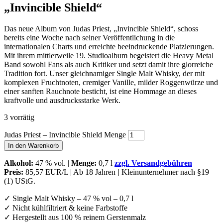
„Invincible Shield“
Das neue Album von Judas Priest, „Invincible Shield“, schoss
bereits eine Woche nach seiner Veröffentlichung in die
internationalen Charts und erreichte beeindruckende Platzierungen.
Mit ihrem mittlerweile 19. Studioalbum begeistert die Heavy Metal
Band sowohl Fans als auch Kritiker und setzt damit ihre glorreiche
Tradition fort. Unser gleichnamiger Single Malt Whisky, der mit
komplexen Fruchtnoten, cremiger Vanille, milder Roggenwürze und
einer sanften Rauchnote besticht, ist eine Hommage an dieses
kraftvolle und ausdrucksstarke Werk.
3 vorrätig
Judas Priest – Invincible Shield Menge
In den Warenkorb
Alkohol:
47 % vol. |
Menge:
0,7 l
zzgl. Versandgebühren
Preis:
85,57 EUR/L | Ab 18 Jahren
|
Kleinunternehmer nach §19
(1) UStG.
✓ Single Malt Whisky – 47 % vol – 0,7 l
✓ Nicht kühlfiltriert & keine Farbstoffe
✓ Hergestellt aus 100 % reinem Gerstenmalz