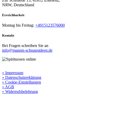
Zur Schmiede 13, 41812 Erkelenz,
NRW, Deutschland
Erreichbarkeit​
Montag bis Freitag:
+4915123576000
Kontakt
Bei Fragen schreiben Sie an
info@mannis-schnapsideen.de
Rechtliche Informationen:
» Impressum
» Datenschutzerklärung
» Cookie-Einstellungen
» AGB
» Widerrufsbelehrung
Besuchen Sie unseren
Online-Shop für Spirituosen
!
Manni’s Schnapsideen bietet Ihnen genussvolle Spirituosen zu
hervorragenden Konditionen.
Wenn Sie irgendetwas vermissen
sollten, dann schreiben