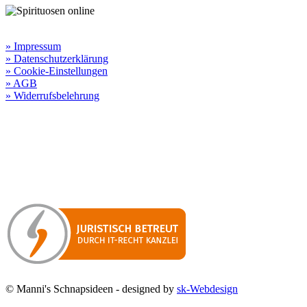
Rechtliche Informationen:
» Impressum
» Datenschutzerklärung
» Cookie-Einstellungen
» AGB
» Widerrufsbelehrung
Besuchen Sie unseren
Online-Shop für Spirituosen
!
Manni’s Schnapsideen bietet Ihnen genussvolle Spirituosen zu
hervorragenden Konditionen.
Wenn Sie irgendetwas vermissen
sollten, dann schreiben
Sie uns gerne.
Wir melden uns dann bei Ihnen.
© Manni's Schnapsideen - designed by
sk-Webdesign