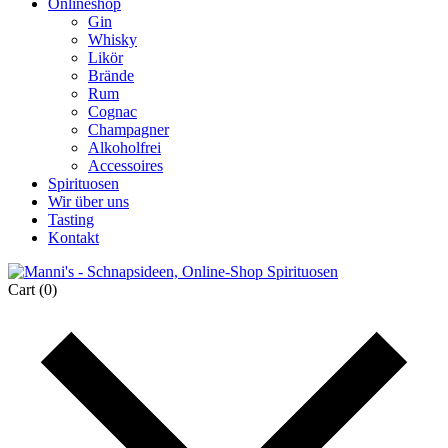
Onlineshop
Gin
Whisky
Likör
Brände
Rum
Cognac
Champagner
Alkoholfrei
Accessoires
Spirituosen
Wir über uns
Tasting
Kontakt
Cart
(0)