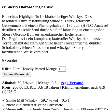
ex Sherry Oloroso Single Cask
Ein echtes Highlight für Liebhaber torfiger Whiskys: Diese
besondere Einzelfassabfüllung wurde aus stark getorftem
Gerstenmalz mit einem Phenolgehalt von 135 ppm (HPLC-Analyse)
destilliert. Anschließend durfte sie fünf Jahre lang in einem großen
Sherry Oloroso Butt aus amerikanischer Eiche reifen.
Das Ergebnis ist ein komplexer, kraftvoller Whisky, der intensiven
Torfrauch mit der cremigen Süße heller Trockenfrüchte, dunkler
Schokolade, feinen Nussnoten und würzigem Sherry auf
faszinierende Weise verbindet.
6 vorrätig
Kilian Ultra Heavily Peated Menge
In den Warenkorb
Alkohol
:
59,7 % vol. |
Menge:
0,5 l |
zzgl. Versand
Preis:
200,00 EUR/L | Ab 18 Jahren
|
Kleinunternehmer nach §19
(1) UStG.
✓ Single Malt Whisky – 59,7 % vol – 0,5 l
✓ Nicht kühlfiltriert & keine Farbstoffe
✓ Hergestellt aus schottischem Torfrauchmalz mit 135 ppm (HPLC)