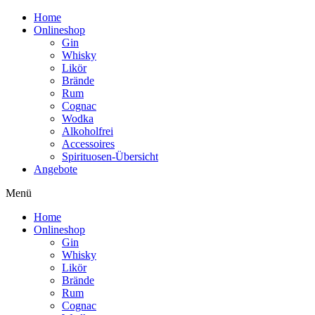
Home
Onlineshop
Gin
Whisky
Likör
Brände
Rum
Cognac
Wodka
Alkoholfrei
Accessoires
Spirituosen-Übersicht
Angebote
Menü
Home
Onlineshop
Gin
Whisky
Likör
Brände
Rum
Cognac