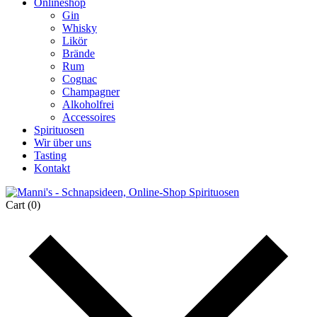
Onlineshop
Gin
Whisky
Likör
Brände
Rum
Cognac
Champagner
Alkoholfrei
Accessoires
Spirituosen
Wir über uns
Tasting
Kontakt
Cart
(0)