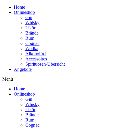
Home
Onlineshop
Gin
Whisky
Likör
Brände
Rum
Cognac
Wodka
Alkoholfrei
Accessoires
Spirituosen-Übersicht
Angebote
Menü
Home
Onlineshop
Gin
Whisky
Likör
Brände
Rum
Cognac