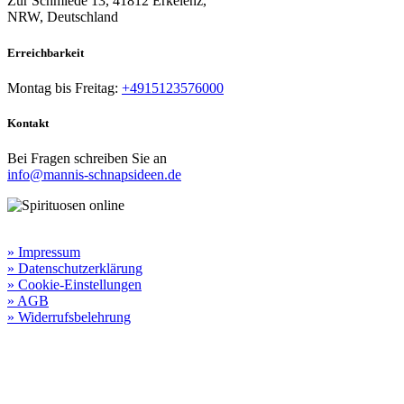
Zur Schmiede 13, 41812 Erkelenz,
NRW, Deutschland
Erreichbarkeit​
Montag bis Freitag:
+4915123576000
Kontakt
Bei Fragen schreiben Sie an
info@mannis-schnapsideen.de
Rechtliche Informationen:
» Impressum
» Datenschutzerklärung
» Cookie-Einstellungen
» AGB
» Widerrufsbelehrung
Besuchen Sie unseren
Online-Shop für Spirituosen
!
Manni’s Schnapsideen bietet Ihnen genussvolle Spirituosen zu
hervorragenden Konditionen.
Wenn Sie irgendetwas vermissen
sollten, dann schreiben