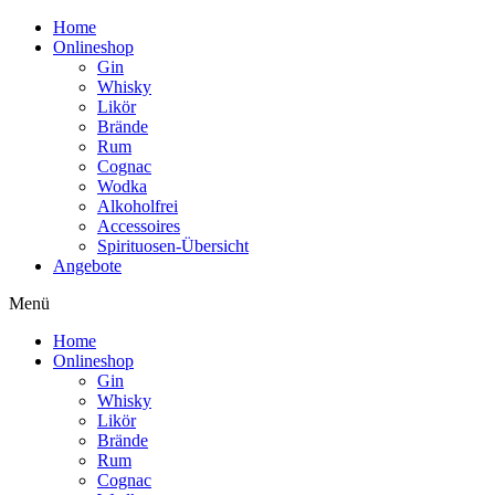
Home
Onlineshop
Gin
Whisky
Likör
Brände
Rum
Cognac
Wodka
Alkoholfrei
Accessoires
Spirituosen-Übersicht
Angebote
Menü
Home
Onlineshop
Gin
Whisky
Likör
Brände
Rum
Cognac