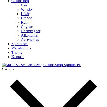
Onlineshop
Gin
Whisky
Likör
Brände
Rum
Cognac
Champagner
Alkoholfrei
Accessoires
Spirituosen
Wir über uns
Tasting
Kontakt
Cart
(0)