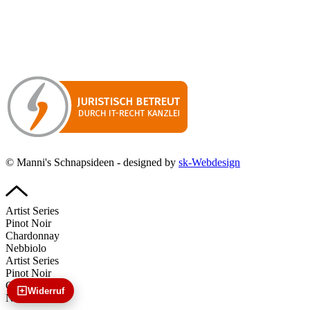
Manni’s Schnapsideen bietet Ihnen genussvolle Spirituosen zu
hervorragenden Konditionen.
Wenn Sie irgendetwas vermissen
sollten, dann schreiben
Sie uns gerne.
Wir melden uns dann bei Ihnen.
© Manni's Schnapsideen - designed by
sk-Webdesign
Artist Series
Pinot Noir
Chardonnay
Nebbiolo
Artist Series
Pinot Noir
Chardonnay
Widerruf
Nebbiolo