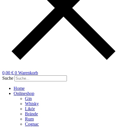
0,00
€
0
Warenkorb
Suche
Home
Onlineshop
Gin
Whisky
Likör
Brände
Rum
Cognac