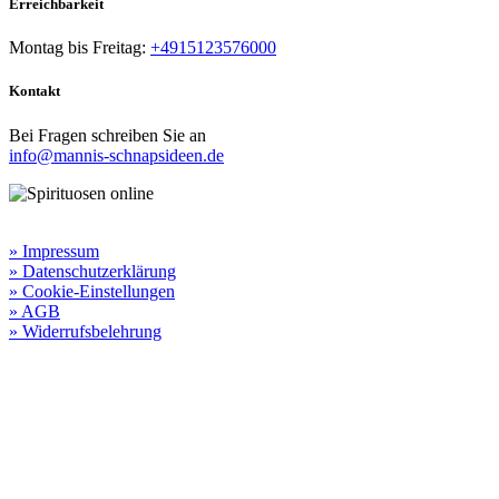
Erreichbarkeit​
Montag bis Freitag:
+4915123576000
Kontakt
Bei Fragen schreiben Sie an
info@mannis-schnapsideen.de
Rechtliche Informationen:
» Impressum
» Datenschutzerklärung
» Cookie-Einstellungen
» AGB
» Widerrufsbelehrung
Besuchen Sie unseren
Online-Shop für Spirituosen
!
Manni’s Schnapsideen bietet Ihnen genussvolle Spirituosen zu
hervorragenden Konditionen.
Wenn Sie irgendetwas vermissen
sollten, dann schreiben
Sie uns gerne.
Wir melden uns dann bei Ihnen.