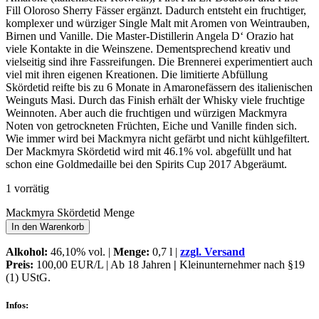
Fill Oloroso Sherry Fässer ergänzt. Dadurch entsteht ein fruchtiger,
komplexer und würziger Single Malt mit Aromen von Weintrauben,
Birnen und Vanille. Die Master-Distillerin Angela D‘ Orazio hat
viele Kontakte in die Weinszene. Dementsprechend kreativ und
vielseitig sind ihre Fassreifungen. Die Brennerei experimentiert auch
viel mit ihren eigenen Kreationen. Die limitierte Abfüllung
Skördetid reifte bis zu 6 Monate in Amaronefässern des italienischen
Weinguts Masi. Durch das Finish erhält der Whisky viele fruchtige
Weinnoten. Aber auch die fruchtigen und würzigen Mackmyra
Noten von getrockneten Früchten, Eiche und Vanille finden sich.
Wie immer wird bei Mackmyra nicht gefärbt und nicht kühlgefiltert.
Der Mackmyra Skördetid wird mit 46.1% vol. abgefüllt und hat
schon eine Goldmedaille bei den Spirits Cup 2017 Abgeräumt.
1 vorrätig
Mackmyra Skördetid Menge
In den Warenkorb
Alkohol:
46,10% vol. |
Menge:
0,7 l |
zzgl. Versand
Preis:
100,00 EUR/L | Ab 18 Jahren
|
Kleinunternehmer nach §19
(1) UStG.
Infos: