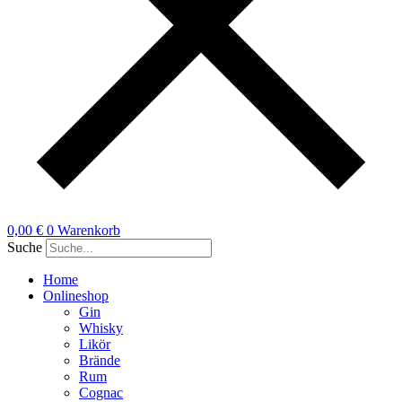
0,00
€
0
Warenkorb
Suche
Home
Onlineshop
Gin
Whisky
Likör
Brände
Rum
Cognac