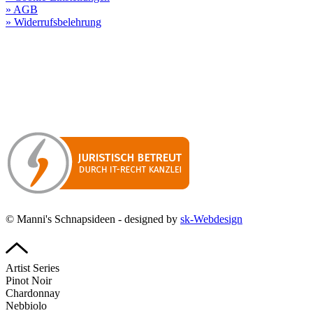
» AGB
» Widerrufsbelehrung
Besuchen Sie unseren
Online-Shop für Spirituosen
!
Manni’s Schnapsideen bietet Ihnen genussvolle Spirituosen zu
hervorragenden Konditionen.
Wenn Sie irgendetwas vermissen
sollten, dann schreiben
Sie uns gerne.
Wir melden uns dann bei Ihnen.
© Manni's Schnapsideen - designed by
sk-Webdesign
Artist Series
Pinot Noir
Chardonnay
Nebbiolo