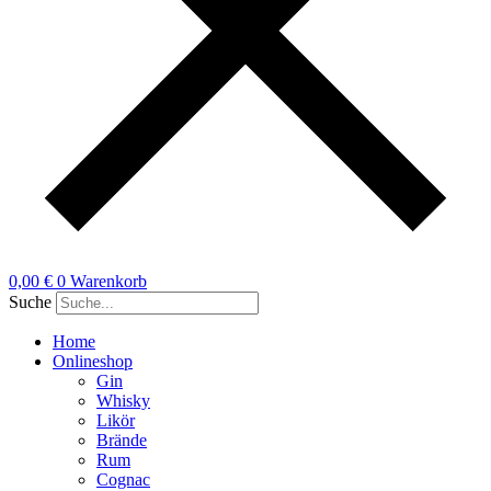
0,00
€
0
Warenkorb
Suche
Home
Onlineshop
Gin
Whisky
Likör
Brände
Rum
Cognac