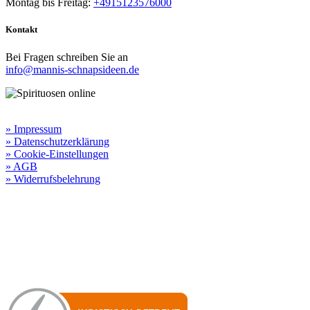
Montag bis Freitag:
+4915123576000
Kontakt
Bei Fragen schreiben Sie an
info@mannis-schnapsideen.de
Rechtliche Informationen:
» Impressum
» Datenschutzerklärung
» Cookie-Einstellungen
» AGB
» Widerrufsbelehrung
Besuchen Sie unseren
Online-Shop für Spirituosen
!
Manni’s Schnapsideen bietet Ihnen genussvolle Spirituosen zu
hervorragenden Konditionen.
Wenn Sie irgendetwas vermissen
sollten, dann schreiben
Sie uns gerne.
Wir melden uns dann bei Ihnen.