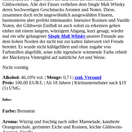
Glühweinfass. Alle drei Fässer verliehen dem Single Malt Whisky
deren hochwertigen Geschmacks Aromen und Noten. Diese,
zusammen doch recht ungewöhnlich ausgewählten Fässern,
harmonieren aber perfekt miteinander. Intensive Rosinen und Vanille
Noten, der Glühwein Einfluß ist auch sofort zu erkennen gehen
einher mit einem langem, würzigem Abgang, kurz gesagt, wieder
mal ein sehr gelungener
Single Malt Whisky
unserer Freunde aus
dem hohen Norden der nicht nur zur kalten Jahreszeit viel Freude
bereitet. Er wurde nicht kühlgefiltert und ohne zugabe von
Farbstoffen abgefüllt, seine tolle irgendwie wärmende Farbe erhielt
der Mackmyra Vinterglöd auf natürliche Art und Weise.
Nicht vorrätig
Alkohol:
46,10% vol. |
Menge:
0,7 l |
zzgl. Versand
Preis:
100,00 EUR/L | Ab 18 Jahren
|
Kleinunternehmer nach §19
(1) UStG.
Infos:
Farbe:
Bernstein
Aroma:
Würzig und fruchtig nach süßer Marmelade, kandierte
Orangenschale, gerösteter Eiche und Rosinen, leichte Glühwein-