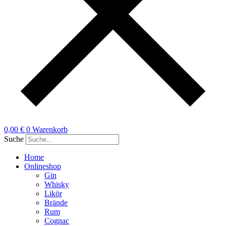
0,00
€
0
Warenkorb
Suche
Home
Onlineshop
Gin
Whisky
Likör
Brände
Rum
Cognac