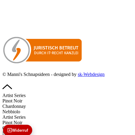
Manni’s Schnapsideen bietet Ihnen genussvolle Spirituosen zu
hervorragenden Konditionen.
Wenn Sie irgendetwas vermissen
sollten, dann schreiben
Sie uns gerne.
Wir melden uns dann bei Ihnen.
© Manni's Schnapsideen - designed by
sk-Webdesign
Artist Series
Pinot Noir
Chardonnay
Nebbiolo
Artist Series
Pinot Noir
Chardonnay
Widerruf
Nebbiolo