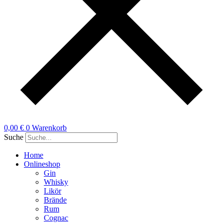
0,00
€
0
Warenkorb
Suche
Home
Onlineshop
Gin
Whisky
Likör
Brände
Rum
Cognac