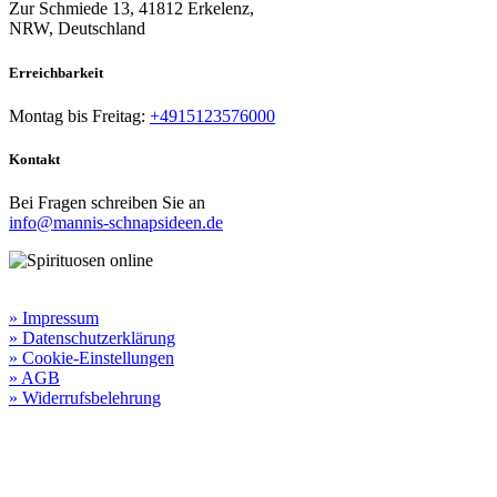
Zur Schmiede 13, 41812 Erkelenz,
NRW, Deutschland
Erreichbarkeit​
Montag bis Freitag:
+4915123576000
Kontakt
Bei Fragen schreiben Sie an
info@mannis-schnapsideen.de
Rechtliche Informationen:
» Impressum
» Datenschutzerklärung
» Cookie-Einstellungen
» AGB
» Widerrufsbelehrung
Besuchen Sie unseren
Online-Shop für Spirituosen
!
Manni’s Schnapsideen bietet Ihnen genussvolle Spirituosen zu
hervorragenden Konditionen.
Wenn Sie irgendetwas vermissen
sollten, dann schreiben