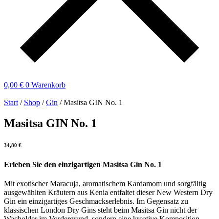
0,00
€
0
Warenkorb
Start
/
Shop
/
Gin
/ Masitsa GIN No. 1
Masitsa GIN No. 1
34,80
€
Erleben Sie den einzigartigen Masitsa Gin No. 1
Mit exotischer Maracuja, aromatischem Kardamom und sorgfältig
ausgewählten Kräutern aus Kenia entfaltet dieser New Western Dry
Gin ein einzigartiges Geschmackserlebnis. Im Gegensatz zu
klassischen London Dry Gins steht beim Masitsa Gin nicht der
Wacholder im Vordergrund, sondern eine kreative Komposition