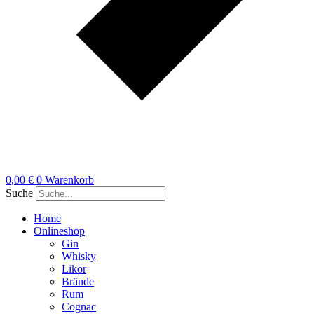
0,00
€
0
Warenkorb
Suche
Home
Onlineshop
Gin
Whisky
Likör
Brände
Rum
Cognac