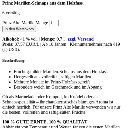
Prinz Marillen-Schnaps aus dem Holzfass.
6 vorrätig
Prinz Alte Marille Menge
In den Warenkorb
Alkohol
:
41 % vol. |
Menge:
0,7 l |
zzgl. Versand
Preis:
37,57 EUR/L | Ab 18 Jahren
|
Kleinunternehmer nach §19
(1) UStG.
Beschreibung:
Fruchtig-milder Marillen-Schnaps aus dem Holzfass
Hergestellt aus vollreifen, saftigen Marillen
Mehrere Monate im Prinz-Holzfass gereift
Besonders weich im Geschmack und im Abgang
Ob als Marmelade oder Kompott, im Knödel oder als
Schnapsspezialität – ihr charakteristisches blumiges Aroma ist
einfach herrlich. Für unsere Prinz Alte Marille verwenden wir nur
die besten, vollreifen und saftig-süßen Früchte.
100 % GUTE ERNTE, 100 % QUALITÄT
Abhängig von Temperatur und Wetter, fangen die ersten Marillen