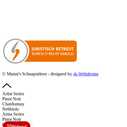
Besuchen Sie unseren
Online-Shop für Spirituosen
!
Manni’s Schnapsideen bietet Ihnen genussvolle Spirituosen zu
hervorragenden Konditionen.
Wenn Sie irgendetwas vermissen
sollten, dann schreiben
Sie uns gerne.
Wir melden uns dann bei Ihnen.
© Manni's Schnapsideen - designed by
sk-Webdesign
Artist Series
Pinot Noir
Chardonnay
Nebbiolo
Artist Series
Pinot Noir
Chardonnay
Widerruf