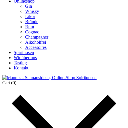
Onlineshop
Gin
Whisky
Likör
Brände
Rum
Cognac
Champagner
Alkoholfrei
Accessoires
Spirituosen
Wir über uns
Tasting
Kontakt
Cart
(0)