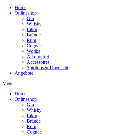
Home
Onlineshop
Gin
Whisky
Likör
Brände
Rum
Cognac
Wodka
Alkoholfrei
Accessoires
Spirituosen-Übersicht
Angebote
Menü
Home
Onlineshop
Gin
Whisky
Likör
Brände
Rum
Cognac