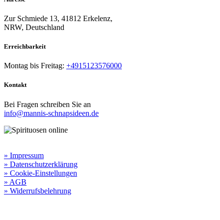
Zur Schmiede 13, 41812 Erkelenz,
NRW, Deutschland
Erreichbarkeit​
Montag bis Freitag:
+4915123576000
Kontakt
Bei Fragen schreiben Sie an
info@mannis-schnapsideen.de
Rechtliche Informationen:
» Impressum
» Datenschutzerklärung
» Cookie-Einstellungen
» AGB
» Widerrufsbelehrung
Besuchen Sie unseren
Online-Shop für Spirituosen
!
Manni’s Schnapsideen bietet Ihnen genussvolle Spirituosen zu