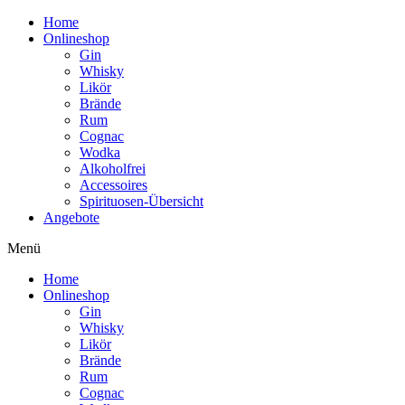
Home
Onlineshop
Gin
Whisky
Likör
Brände
Rum
Cognac
Wodka
Alkoholfrei
Accessoires
Spirituosen-Übersicht
Angebote
Menü
Home
Onlineshop
Gin
Whisky
Likör
Brände
Rum
Cognac