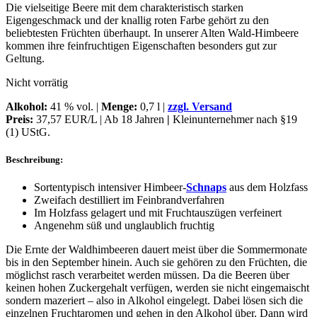
Die vielseitige Beere mit dem charakteristisch starken
Eigengeschmack und der knallig roten Farbe gehört zu den
beliebtesten Früchten überhaupt. In unserer Alten Wald-Himbeere
kommen ihre feinfruchtigen Eigenschaften besonders gut zur
Geltung.
Nicht vorrätig
Alkohol
:
41 % vol. |
Menge:
0,7 l |
zzgl. Versand
Preis:
37,57 EUR/L | Ab 18 Jahren
|
Kleinunternehmer nach §19
(1) UStG.
Beschreibung:
Sortentypisch intensiver Himbeer-
Schnaps
aus dem Holzfass
Zweifach destilliert im Feinbrandverfahren
Im Holzfass gelagert und mit Fruchtauszügen verfeinert
Angenehm süß und unglaublich fruchtig
Die Ernte der Waldhimbeeren dauert meist über die Sommermonate
bis in den September hinein. Auch sie gehören zu den Früchten, die
möglichst rasch verarbeitet werden müssen. Da die Beeren über
keinen hohen Zuckergehalt verfügen, werden sie nicht eingemaischt
sondern mazeriert – also in Alkohol eingelegt. Dabei lösen sich die
einzelnen Fruchtaromen und gehen in den Alkohol über. Dann wird