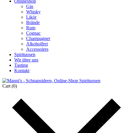
Onlineshop
Gin
Whisky
Likör
Brände
Rum
Cognac
Champagner
Alkoholfrei
Accessoires
Spirituosen
Wir über uns
Tasting
Kontakt
Cart
(0)