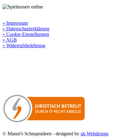
Rechtliche Informationen:
» Impressum
» Datenschutzerklärung
» Cookie-Einstellungen
» AGB
» Widerrufsbelehrung
Besuchen Sie unseren
Online-Shop für Spirituosen
!
Manni’s Schnapsideen bietet Ihnen genussvolle Spirituosen zu
hervorragenden Konditionen.
Wenn Sie irgendetwas vermissen
sollten, dann schreiben
Sie uns gerne.
Wir melden uns dann bei Ihnen.
© Manni's Schnapsideen - designed by
sk-Webdesign