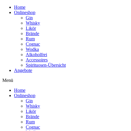
Home
Onlineshop
Gin
Whisky
Likör
Brände
Rum
Cognac
Wodka
Alkoholfrei
Accessoires
Spirituosen-Übersicht
Angebote
Menü
Home
Onlineshop
Gin
Whisky
Likör
Brände
Rum
Cognac