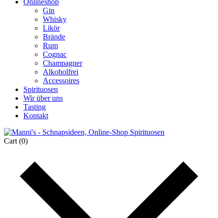
Onlineshop
Gin
Whisky
Likör
Brände
Rum
Cognac
Champagner
Alkoholfrei
Accessoires
Spirituosen
Wir über uns
Tasting
Kontakt
Cart
(0)