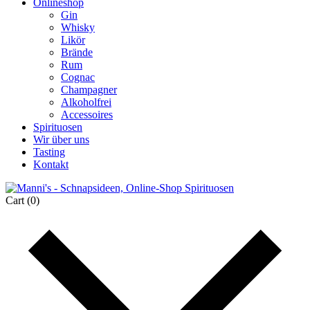
Onlineshop
Gin
Whisky
Likör
Brände
Rum
Cognac
Champagner
Alkoholfrei
Accessoires
Spirituosen
Wir über uns
Tasting
Kontakt
Cart
(0)