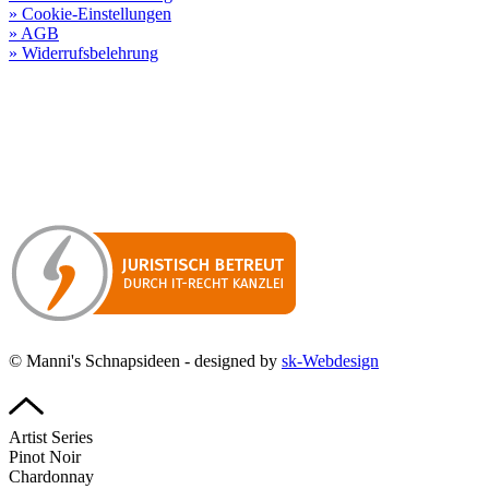
» Cookie-Einstellungen
» AGB
» Widerrufsbelehrung
Besuchen Sie unseren
Online-Shop für Spirituosen
!
Manni’s Schnapsideen bietet Ihnen genussvolle Spirituosen zu
hervorragenden Konditionen.
Wenn Sie irgendetwas vermissen
sollten, dann schreiben
Sie uns gerne.
Wir melden uns dann bei Ihnen.
© Manni's Schnapsideen - designed by
sk-Webdesign
Artist Series
Pinot Noir
Chardonnay