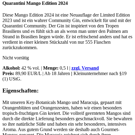
Quarantini Mango Edition 2024
Diese Mango Edition 2024 ist eine Neuauflage der Limited Edition
2023 und ist ein wahrer Community Gin, entwickelt für und mit der
Quarantini Community. Der Gin ist inspiriert von den Tropen
Brasiliens und es fühlt sich an als wenn man unter den Palmen am
Strand in Brasilien liegen würde. Er ist erfrischend anders und hat es
verdient in einer kleinen Stückzahl von nur 555 Flaschen
zurückzukommen.
Nicht vorrätig
Alkohol
:
42 % vol. |
Menge:
0,5 l |
zzgl. Versand
Preis:
89,90 EUR/L | Ab 18 Jahren
|
Kleinunternehmer nach §19
(1) UStG.
Eigenschaften:
Mit unseren Key-Botanicals Mango und Maracuja, gepaart mit
Orangenblüten und Orangenzesten, haben wir einen besonders
tropisch-fruchtigen Gin kreiert. Die vollreif geernteten Mangos sind
durch die direkte Lieferung besonders geschmackvoll. Sie bewahren
so ihre natürliche Süße und haben ein sehr besonderes, intensives
Aroma. Aus gutem Grund werden sie deshalb auch Gourmet-
Mangos genannt. Die Maracuja zeichnet sich durch ihren