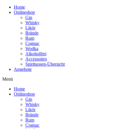
Home
Onlineshop
Gin
Whisky
Likör
Brände
Rum
Cognac
Wodka
Alkoholfrei
Accessoires
Spirituosen-Übersicht
Angebote
Menü
Home
Onlineshop
Gin
Whisky
Likör
Brände
Rum
Cognac