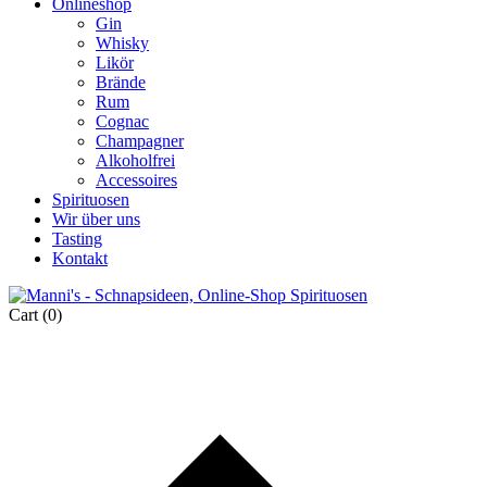
Onlineshop
Gin
Whisky
Likör
Brände
Rum
Cognac
Champagner
Alkoholfrei
Accessoires
Spirituosen
Wir über uns
Tasting
Kontakt
Cart
(0)