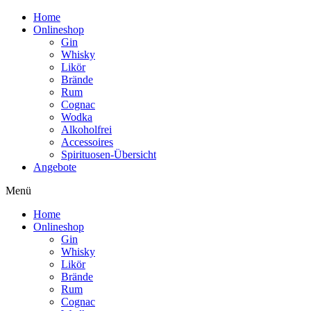
Home
Onlineshop
Gin
Whisky
Likör
Brände
Rum
Cognac
Wodka
Alkoholfrei
Accessoires
Spirituosen-Übersicht
Angebote
Menü
Home
Onlineshop
Gin
Whisky
Likör
Brände
Rum
Cognac