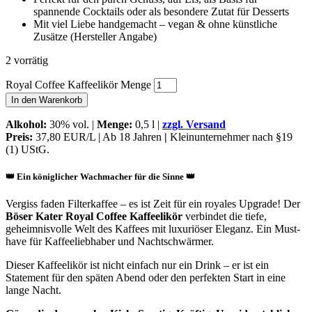
spannende Cocktails oder als besondere Zutat für Desserts
Mit viel Liebe handgemacht – vegan & ohne künstliche
Zusätze (Hersteller Angabe)
2 vorrätig
Royal Coffee Kaffeelikör Menge
In den Warenkorb
Alkohol
:
30% vol. |
Menge:
0,5 l |
zzgl. Versand
Preis:
37,80 EUR/L | Ab 18 Jahren
|
Kleinunternehmer nach §19
(1) UStG.
👑 Ein königlicher Wachmacher für die Sinne 👑
Vergiss faden Filterkaffee – es ist Zeit für ein royales Upgrade! Der
Böser Kater Royal Coffee Kaffeelikör
verbindet die tiefe,
geheimnisvolle Welt des Kaffees mit luxuriöser Eleganz. Ein Must-
have für Kaffeeliebhaber und Nachtschwärmer.
Dieser Kaffeelikör ist nicht einfach nur ein Drink – er ist ein
Statement für den späten Abend oder den perfekten Start in eine
lange Nacht.