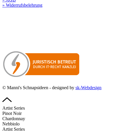
» Widerrufsbelehrung
Besuchen Sie unseren
Online-Shop für Spirituosen
!
Manni’s Schnapsideen bietet Ihnen genussvolle Spirituosen zu
hervorragenden Konditionen.
Wenn Sie irgendetwas vermissen
sollten, dann schreiben
Sie uns gerne.
Wir melden uns dann bei Ihnen.
© Manni's Schnapsideen - designed by
sk-Webdesign
Artist Series
Pinot Noir
Chardonnay
Nebbiolo
Artist Series