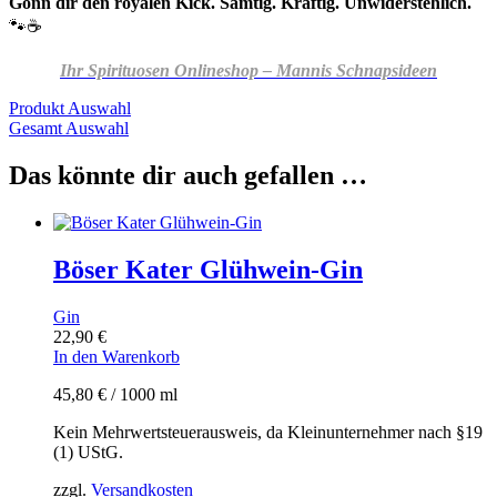
Gönn dir den royalen Kick. Samtig. Kräftig. Unwiderstehlich.
🐾☕️
Ihr Spirituosen Onlineshop – Mannis Schnapsideen
Produkt Auswahl
Gesamt Auswahl
Das könnte dir auch gefallen …
Böser Kater Glühwein-Gin
Gin
22,90
€
In den Warenkorb
45,80
€
/
1000
ml
Kein Mehrwertsteuerausweis, da Kleinunternehmer nach §19
(1) UStG.
zzgl.
Versandkosten