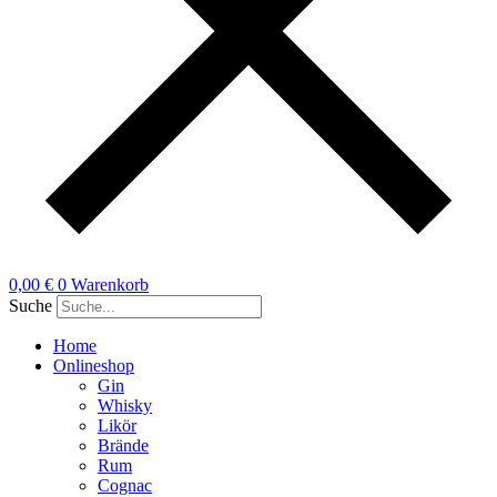
0,00
€
0
Warenkorb
Suche
Home
Onlineshop
Gin
Whisky
Likör
Brände
Rum
Cognac