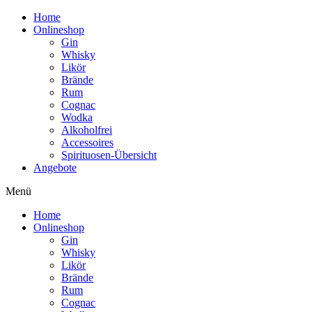
Home
Onlineshop
Gin
Whisky
Likör
Brände
Rum
Cognac
Wodka
Alkoholfrei
Accessoires
Spirituosen-Übersicht
Angebote
Menü
Home
Onlineshop
Gin
Whisky
Likör
Brände
Rum
Cognac