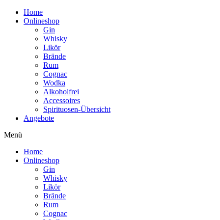
Home
Onlineshop
Gin
Whisky
Likör
Brände
Rum
Cognac
Wodka
Alkoholfrei
Accessoires
Spirituosen-Übersicht
Angebote
Menü
Home
Onlineshop
Gin
Whisky
Likör
Brände
Rum
Cognac