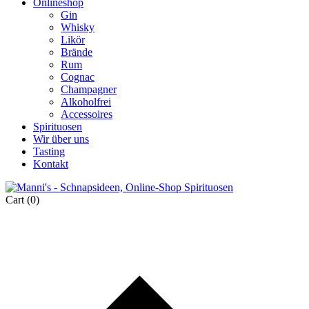
Onlineshop
Gin
Whisky
Likör
Brände
Rum
Cognac
Champagner
Alkoholfrei
Accessoires
Spirituosen
Wir über uns
Tasting
Kontakt
Cart
(0)