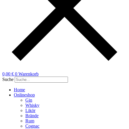
0,00
€
0
Warenkorb
Suche
Home
Onlineshop
Gin
Whisky
Likör
Brände
Rum
Cognac