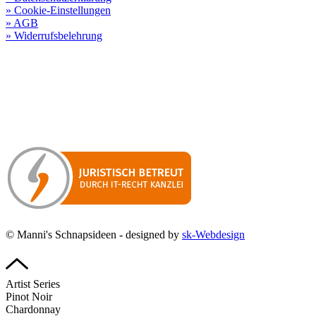
» Cookie-Einstellungen
» AGB
» Widerrufsbelehrung
Besuchen Sie unseren
Online-Shop für Spirituosen
!
Manni’s Schnapsideen bietet Ihnen genussvolle Spirituosen zu
hervorragenden Konditionen.
Wenn Sie irgendetwas vermissen
sollten, dann schreiben
Sie uns gerne.
Wir melden uns dann bei Ihnen.
© Manni's Schnapsideen - designed by
sk-Webdesign
Artist Series
Pinot Noir
Chardonnay