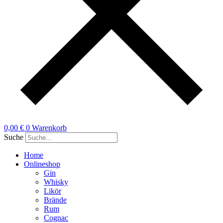
0,00
€
0
Warenkorb
Suche
Home
Onlineshop
Gin
Whisky
Likör
Brände
Rum
Cognac