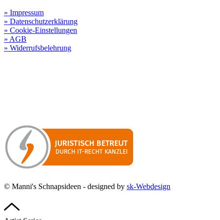
Rechtliche Informationen:
» Impressum
» Datenschutzerklärung
» Cookie-Einstellungen
» AGB
» Widerrufsbelehrung
Besuchen Sie unseren
Online-Shop für Spirituosen
!
Manni’s Schnapsideen bietet Ihnen genussvolle Spirituosen zu
hervorragenden Konditionen.
Wenn Sie irgendetwas vermissen
sollten, dann schreiben
Sie uns gerne.
Wir melden uns dann bei Ihnen.
© Manni's Schnapsideen - designed by
sk-Webdesign