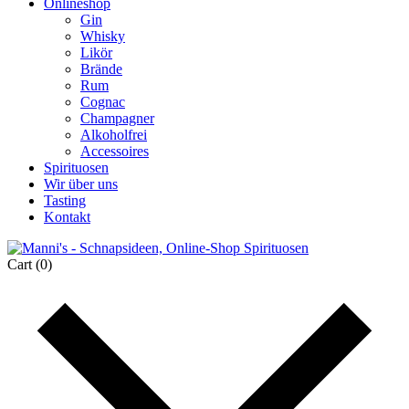
Onlineshop
Gin
Whisky
Likör
Brände
Rum
Cognac
Champagner
Alkoholfrei
Accessoires
Spirituosen
Wir über uns
Tasting
Kontakt
Cart
(0)