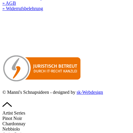
» AGB
» Widerrufsbelehrung
Besuchen Sie unseren
Online-Shop für Spirituosen
!
Manni’s Schnapsideen bietet Ihnen genussvolle Spirituosen zu
hervorragenden Konditionen.
Wenn Sie irgendetwas vermissen
sollten, dann schreiben
Sie uns gerne.
Wir melden uns dann bei Ihnen.
© Manni's Schnapsideen - designed by
sk-Webdesign
Artist Series
Pinot Noir
Chardonnay
Nebbiolo