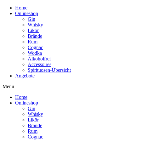
Home
Onlineshop
Gin
Whisky
Likör
Brände
Rum
Cognac
Wodka
Alkoholfrei
Accessoires
Spirituosen-Übersicht
Angebote
Menü
Home
Onlineshop
Gin
Whisky
Likör
Brände
Rum
Cognac