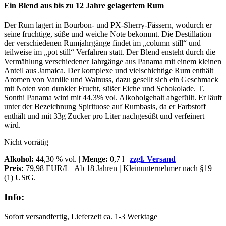
Ein Blend aus bis zu 12 Jahre gelagertem Rum
Der Rum lagert in Bourbon- und PX-Sherry-Fässern, wodurch er
seine fruchtige, süße und weiche Note bekommt. Die Destillation
der verschiedenen Rumjahrgänge findet im „column still“ und
teilweise im „pot still“ Verfahren statt. Der Blend ensteht durch die
Vermählung verschiedener Jahrgänge aus Panama mit einem kleinen
Anteil aus Jamaica. Der komplexe und vielschichtige Rum enthält
Aromen von Vanille und Walnuss, dazu gesellt sich ein Geschmack
mit Noten von dunkler Frucht, süßer Eiche und Schokolade. T.
Sonthi Panama wird mit 44.3% vol. Alkoholgehalt abgefüllt. Er läuft
unter der Bezeichnung Spirituose auf Rumbasis, da er Farbstoff
enthält und mit 33g Zucker pro Liter nachgesüßt und verfeinert
wird.
Nicht vorrätig
Alkohol
:
44,30 % vol. |
Menge:
0,7 l |
zzgl. Versand
Preis:
79,98 EUR/L | Ab 18 Jahren
|
Kleinunternehmer nach §19
(1) UStG.
Info:
Sofort versandfertig, Lieferzeit ca. 1-3 Werktage