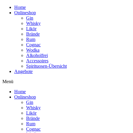
Home
Onlineshop
Gin
Whisky
Likör
Brände
Rum
Cognac
Wodka
Alkoholfrei
Accessoires
Spirituosen-Übersicht
Angebote
Menü
Home
Onlineshop
Gin
Whisky
Likör
Brände
Rum
Cognac