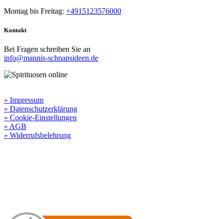
Montag bis Freitag:
+4915123576000
Kontakt
Bei Fragen schreiben Sie an
info@mannis-schnapsideen.de
Rechtliche Informationen:
» Impressum
» Datenschutzerklärung
» Cookie-Einstellungen
» AGB
» Widerrufsbelehrung
Besuchen Sie unseren
Online-Shop für Spirituosen
!
Manni’s Schnapsideen bietet Ihnen genussvolle Spirituosen zu
hervorragenden Konditionen.
Wenn Sie irgendetwas vermissen
sollten, dann schreiben
Sie uns gerne.
Wir melden uns dann bei Ihnen.