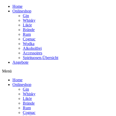
Home
Onlineshop
Gin
Whisky
Likör
Brände
Rum
Cognac
Wodka
Alkoholfrei
Accessoires
Spirituosen-Übersicht
Angebote
Menü
Home
Onlineshop
Gin
Whisky
Likör
Brände
Rum
Cognac