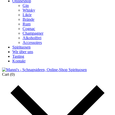
Onlineshop
Gin
Whisky
Likör
Brände
Rum
Cognac
Champagner
Alkoholfrei
Accessoires
Spirituosen
Wir über uns
Tasting
Kontakt
Cart
(0)