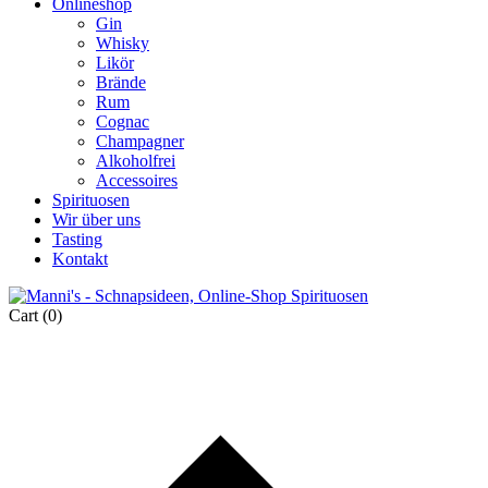
Onlineshop
Gin
Whisky
Likör
Brände
Rum
Cognac
Champagner
Alkoholfrei
Accessoires
Spirituosen
Wir über uns
Tasting
Kontakt
Cart
(0)