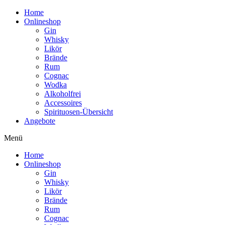
Home
Onlineshop
Gin
Whisky
Likör
Brände
Rum
Cognac
Wodka
Alkoholfrei
Accessoires
Spirituosen-Übersicht
Angebote
Menü
Home
Onlineshop
Gin
Whisky
Likör
Brände
Rum
Cognac