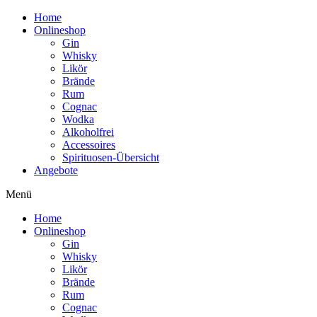
Home
Onlineshop
Gin
Whisky
Likör
Brände
Rum
Cognac
Wodka
Alkoholfrei
Accessoires
Spirituosen-Übersicht
Angebote
Menü
Home
Onlineshop
Gin
Whisky
Likör
Brände
Rum
Cognac