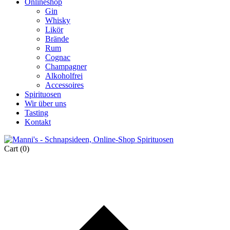
Onlineshop
Gin
Whisky
Likör
Brände
Rum
Cognac
Champagner
Alkoholfrei
Accessoires
Spirituosen
Wir über uns
Tasting
Kontakt
Cart
(0)