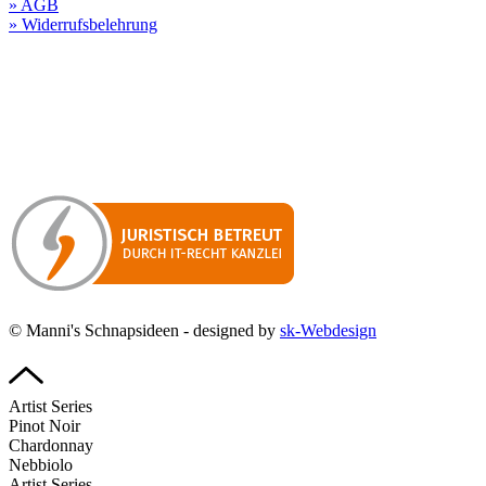
» AGB
» Widerrufsbelehrung
Besuchen Sie unseren
Online-Shop für Spirituosen
!
Manni’s Schnapsideen bietet Ihnen genussvolle Spirituosen zu
hervorragenden Konditionen.
Wenn Sie irgendetwas vermissen
sollten, dann schreiben
Sie uns gerne.
Wir melden uns dann bei Ihnen.
© Manni's Schnapsideen - designed by
sk-Webdesign
Artist Series
Pinot Noir
Chardonnay
Nebbiolo
Artist Series