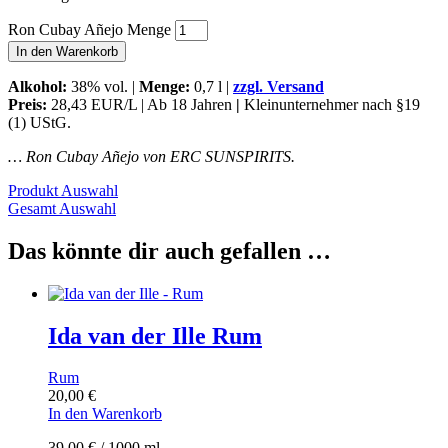
Ron Cubay Añejo Menge
In den Warenkorb
Alkohol:
38% vol. |
Menge:
0,7 l |
zzgl. Versand
Preis:
28,43 EUR/L | Ab 18 Jahren
|
Kleinunternehmer nach §19
(1) UStG.
… Ron Cubay Añejo von ERC SUNSPIRITS.
Produkt Auswahl
Gesamt Auswahl
Das könnte dir auch gefallen …
Ida van der Ille Rum
Rum
20,00
€
In den Warenkorb
39,00
€
/
1000
ml