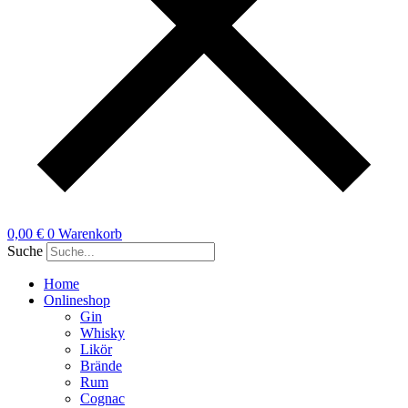
0,00
€
0
Warenkorb
Suche
Home
Onlineshop
Gin
Whisky
Likör
Brände
Rum
Cognac