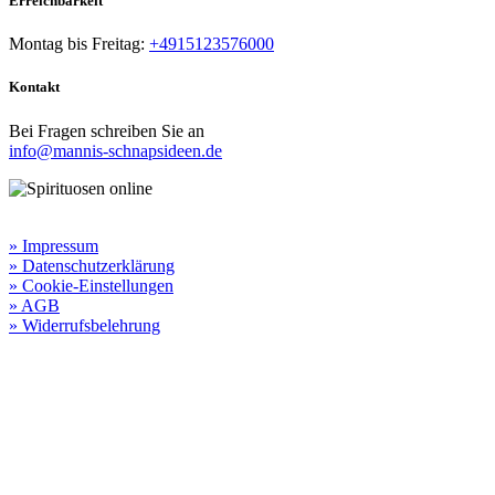
Erreichbarkeit​
Montag bis Freitag:
+4915123576000
Kontakt
Bei Fragen schreiben Sie an
info@mannis-schnapsideen.de
Rechtliche Informationen:
» Impressum
» Datenschutzerklärung
» Cookie-Einstellungen
» AGB
» Widerrufsbelehrung
Besuchen Sie unseren
Online-Shop für Spirituosen
!
Manni’s Schnapsideen bietet Ihnen genussvolle Spirituosen zu
hervorragenden Konditionen.
Wenn Sie irgendetwas vermissen
sollten, dann schreiben
Sie uns gerne.
Wir melden uns dann bei Ihnen.