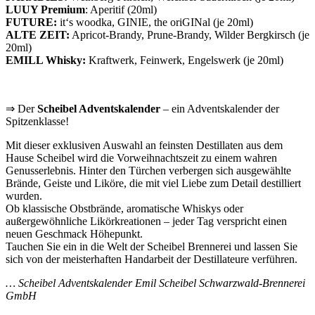
LUUY Premium
: Aperitif (20ml)
FUTURE:
it‘s woodka, GINIE, the oriGINal (je 20ml)
ALTE ZEIT:
Apricot-Brandy, Prune-Brandy, Wilder Bergkirsch (je
20ml)
EMILL Whisky:
Kraftwerk, Feinwerk, Engelswerk (je 20ml)
⇒ Der
Scheibel Adventskalender
– ein Adventskalender der
Spitzenklasse!
Mit dieser exklusiven Auswahl an feinsten Destillaten aus dem
Hause Scheibel wird die Vorweihnachtszeit zu einem wahren
Genusserlebnis. Hinter den Türchen verbergen sich ausgewählte
Brände, Geiste und Liköre, die mit viel Liebe zum Detail destilliert
wurden.
Ob klassische Obstbrände, aromatische Whiskys oder
außergewöhnliche Likörkreationen – jeder Tag verspricht einen
neuen Geschmack Höhepunkt.
Tauchen Sie ein in die Welt der Scheibel Brennerei und lassen Sie
sich von der meisterhaften Handarbeit der Destillateure verführen.
… Scheibel Adventskalender
Emil Scheibel Schwarzwald-Brennerei
GmbH