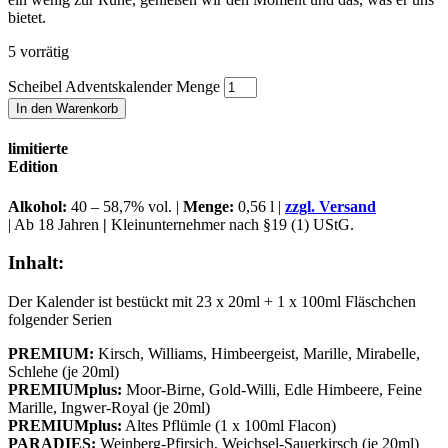
bietet.
5 vorrätig
Scheibel Adventskalender Menge
In den Warenkorb
limitierte
Edition
Alkohol
:
40 – 58,7% vol. |
Menge:
0,56 l |
zzgl. Versand
| Ab 18 Jahren
|
Kleinunternehmer nach §19 (1) UStG.
Inhalt:
Der Kalender ist bestückt mit 23 x 20ml + 1 x 100ml Fläschchen
folgender Serien
PREMIUM:
Kirsch, Williams, Himbeergeist, Marille, Mirabelle,
Schlehe (je 20ml)
PREMIUMplus:
Moor-Birne, Gold-Willi, Edle Himbeere, Feine
Marille, Ingwer-Royal (je 20ml)
PREMIUMplus:
Altes Pflümle (1 x 100ml Flacon)
PARADIES:
Weinberg-Pfirsich, Weichsel-Sauerkirsch (je 20ml)