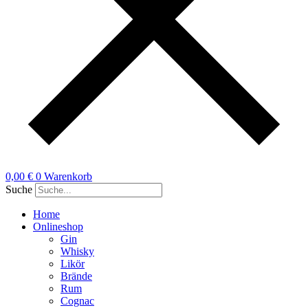
0,00
€
0
Warenkorb
Suche
Home
Onlineshop
Gin
Whisky
Likör
Brände
Rum
Cognac