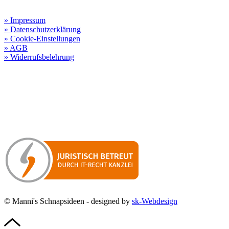
Rechtliche Informationen:
» Impressum
» Datenschutzerklärung
» Cookie-Einstellungen
» AGB
» Widerrufsbelehrung
Besuchen Sie unseren
Online-Shop für Spirituosen
!
Manni’s Schnapsideen bietet Ihnen genussvolle Spirituosen zu
hervorragenden Konditionen.
Wenn Sie irgendetwas vermissen
sollten, dann schreiben
Sie uns gerne.
Wir melden uns dann bei Ihnen.
© Manni's Schnapsideen - designed by
sk-Webdesign