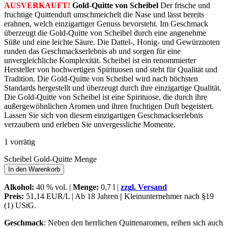
AUSVERKAUFT!
Gold-Quitte von Scheibel
Der frische und
fruchtige Quittenduft umschmeichelt die Nase und lässt bereits
erahnen, welch einzigartiger Genuss bevorsteht. Im Geschmack
überzeugt die Gold-Quitte von Scheibel durch eine angenehme
Süße und eine leichte Säure. Die Dattel-, Honig- und Gewürznoten
runden das Geschmackserlebnis ab und sorgen für eine
unvergleichliche Komplexität. Scheibel ist ein renommierter
Hersteller von hochwertigen Spirituosen und steht für Qualität und
Tradition. Die Gold-Quitte von Scheibel wird nach höchsten
Standards hergestellt und überzeugt durch ihre einzigartige Qualität.
Die Gold-Quitte von Scheibel ist eine Spirituose, die durch ihre
außergewöhnlichen Aromen und ihren fruchtigen Duft begeistert.
Lassen Sie sich von diesem einzigartigen Geschmackserlebnis
verzaubern und erleben Sie unvergessliche Momente.
1 vorrätig
Scheibel Gold-Quitte Menge
In den Warenkorb
Alkohol
:
40 % vol. |
Menge:
0,7 l |
zzgl. Versand
Preis:
51,14 EUR/L | Ab 18 Jahren
|
Kleinunternehmer nach §19
(1) UStG.
Geschmack
: Neben den herrlichen Quittenaromen, reihen sich auch