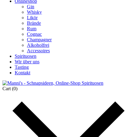
Onlineshop
Gin
Whisky
Likör
Brände
Rum
Cognac
Champagner
Alkoholfrei
Accessoires
Spirituosen
Wir über uns
Tasting
Kontakt
Cart
(0)