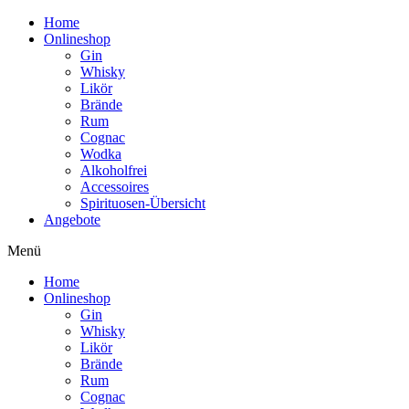
Home
Onlineshop
Gin
Whisky
Likör
Brände
Rum
Cognac
Wodka
Alkoholfrei
Accessoires
Spirituosen-Übersicht
Angebote
Menü
Home
Onlineshop
Gin
Whisky
Likör
Brände
Rum
Cognac