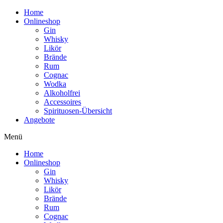
Home
Onlineshop
Gin
Whisky
Likör
Brände
Rum
Cognac
Wodka
Alkoholfrei
Accessoires
Spirituosen-Übersicht
Angebote
Menü
Home
Onlineshop
Gin
Whisky
Likör
Brände
Rum
Cognac