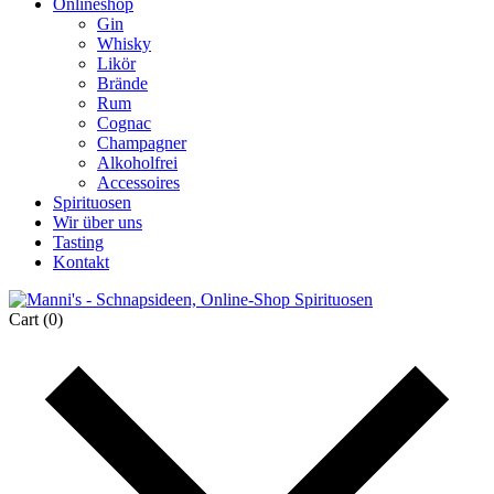
Onlineshop
Gin
Whisky
Likör
Brände
Rum
Cognac
Champagner
Alkoholfrei
Accessoires
Spirituosen
Wir über uns
Tasting
Kontakt
Cart
(0)