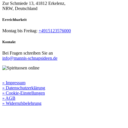
Zur Schmiede 13, 41812 Erkelenz,
NRW, Deutschland
Erreichbarkeit​
Montag bis Freitag:
+4915123576000
Kontakt
Bei Fragen schreiben Sie an
info@mannis-schnapsideen.de
Rechtliche Informationen:
» Impressum
» Datenschutzerklärung
» Cookie-Einstellungen
» AGB
» Widerrufsbelehrung
Besuchen Sie unseren
Online-Shop für Spirituosen
!
Manni’s Schnapsideen bietet Ihnen genussvolle Spirituosen zu
hervorragenden Konditionen.
Wenn Sie irgendetwas vermissen