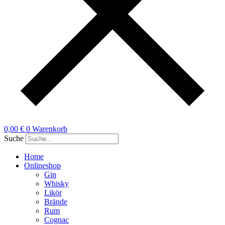
0,00
€
0
Warenkorb
Suche
Home
Onlineshop
Gin
Whisky
Likör
Brände
Rum
Cognac