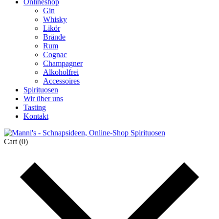
Onlineshop
Gin
Whisky
Likör
Brände
Rum
Cognac
Champagner
Alkoholfrei
Accessoires
Spirituosen
Wir über uns
Tasting
Kontakt
Cart
(0)