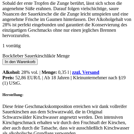
Sobald der erste Tropfen die Zunge berührt, lässt sich schon die
angenehme Süße erahnen. Darauf folgen vielschichtige, saure
Nuancen der Sauerkirsche die die Zunge leicht umspielen und eine
angenehme Frische im Gaumen hinterlassen. Der Alkoholgehalt von
28% ist perfekt eingebunden und garantiert die Konservierung des
einzigartigen Geschmacks ohne nur einen jegliches Brennen
hervorzurufen.
1 vorrätig
Bockfieber Sauerkirschlikör Menge
In den Warenkorb
Alkohol:
28% vol. |
Menge:
0,35 l |
zzgl. Versand
Preis:
52,86 EUR/L | Ab 18 Jahren
|
Kleinunternehmer nach §19
(1) UStG.
Herstellung:
Diese feine Geschmackskomposition erreichen wir dank vollreifer
Sauerkirschen aus dem Schwarzwald, die in Original
Schwarzwälder Kirschwasser angesetzt werden. Den intensiven
Kirschgeschmack erhalten wir durch den Fruchtsaft der Kirschen,
aber auch durch die Tatsache, dass wir ausschließlich Kirschwasser
als alkoholische Grundlage verwenden.