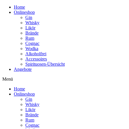
Home
Onlineshop
Gin
Whisky
Likör
Brände
Rum
Cognac
Wodka
Alkoholfrei
Accessoires
Spirituosen-Übersicht
Angebote
Menü
Home
Onlineshop
Gin
Whisky
Likör
Brände
Rum
Cognac