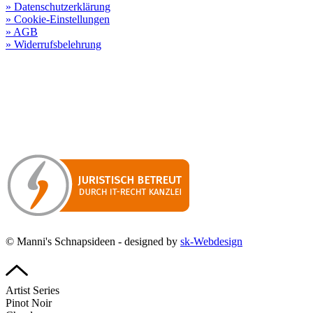
» Datenschutzerklärung
» Cookie-Einstellungen
» AGB
» Widerrufsbelehrung
Besuchen Sie unseren
Online-Shop für Spirituosen
!
Manni’s Schnapsideen bietet Ihnen genussvolle Spirituosen zu
hervorragenden Konditionen.
Wenn Sie irgendetwas vermissen
sollten, dann schreiben
Sie uns gerne.
Wir melden uns dann bei Ihnen.
© Manni's Schnapsideen - designed by
sk-Webdesign
Artist Series
Pinot Noir